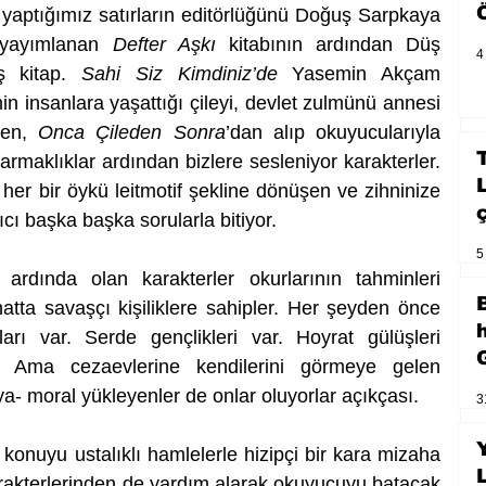
aptığımız satırların editörlüğünü Doğuş Sarpkaya 
 yayımlanan 
Defter Aşkı
 kitabının ardından Düş 
4
ş kitap. 
Sahi Siz Kimdiniz’de
 Yasemin Akçam 
n insanlara yaşattığı çileyi, devlet zulmünü annesi 
den, 
Onca Çileden Sonra
’dan alıp okuyucularıyla 
rmaklıklar ardından bizlere sesleniyor karakterler. 
her bir öykü leitmotif şekline dönüşen ve zihninize 
cı başka başka sorularla bitiyor.
5
 ardında olan karakterler okurlarının tahminleri 
tta savaşçı kişiliklere sahipler. Her şeyden önce 
arı var. Serde gençlikleri var. Hoyrat gülüşleri 
r. Ama cezaevlerine kendilerini görmeye gelen 
ya- moral yükleyenler de onlar oluyorlar açıkçası.
3
r konuyu ustalıklı hamlelerle hizipçi bir kara mizaha 
akterlerinden de yardım alarak okuyucuyu batacak 