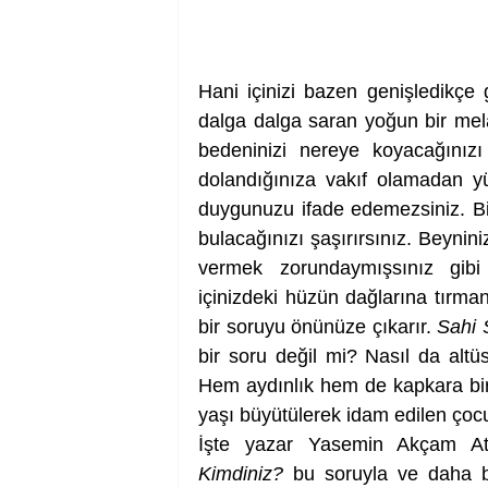
Hani içinizi bazen genişledikçe 
dalga dalga saran yoğun bir melan
bedeninizi nereye koyacağınız
dolandığınıza vakıf olamadan yür
duygunuzu ifade edemezsiniz. Bin
bulacağınızı şaşırırsınız. Beynini
vermek zorundaymışsınız gibi
içinizdeki hüzün dağlarına tırman
bir soruyu önünüze çıkarır. 
Sahi 
bir soru değil mi? Nasıl da altüs
Hem aydınlık hem de kapkara bir s
yaşı büyütülerek idam edilen çocu
İşte yazar Yasemin Akçam Ate
Kimdiniz?
 bu soruyla ve daha bir