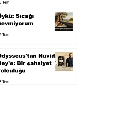
8 Tem
Öykü: Sıcağı
Sevmiyorum
6 Tem
Odysseus'tan Nüvid
Bey'e: Bir şahsiyet
yolculuğu
5 Tem