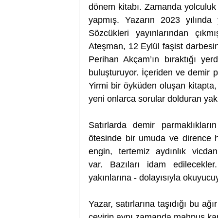
dönem kitabı. Zamanda yolculuk y
yapmış. Yazarın 2023 yılında
Sözcükleri yayınlarından çıkmı
Ateşman, 12 Eylül faşist darbesini
Perihan Akçam’ın bıraktığı yer
buluşturuyor. İçeriden ve demir pa
Yirmi bir öyküden oluşan kitapta, 
yeni onlarca sorular dolduran yakı
Satırlarda demir parmaklıkların
ötesinde bir umuda ve dirence ha
engin, tertemiz aydınlık vicdanl
var. Bazıları idam edilecekle
yakınlarına - dolayısıyla okuyucu
Yazar, satırlarına taşıdığı bu ağı
çevirip aynı zamanda mahpus kar