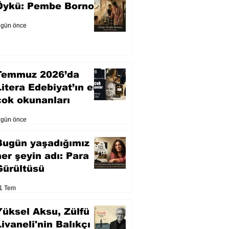
Öykü: Pembe Bornoz
 gün önce
Temmuz 2026’da
Litera Edebiyat’ın en
çok okunanları
 gün önce
Bugün yaşadığımız
her şeyin adı: Para
Gürültüsü
1 Tem
Yüksel Aksu, Zülfü
Livaneli'nin Balıkçı