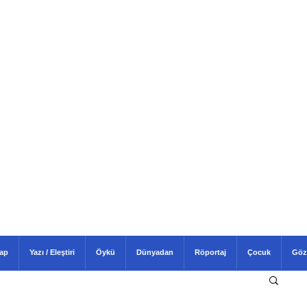
tap
Yazı / Eleştiri
Öykü
Dünyadan
Röportaj
Çocuk
Göz