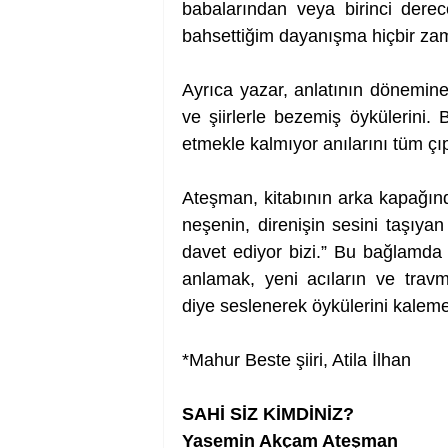
babalarından veya birinci derec
bahsettiğim dayanışma hiçbir za
Ayrıca yazar, anlatının dönemine
ve şiirlerle bezemiş öykülerin
etmekle kalmıyor anılarını tüm çıp
Ateşman, kitabının arka kapağınd
neşenin, direnişin sesini taşıya
davet ediyor bizi.” Bu bağlamda 
anlamak, yeni acıların ve travma
diye seslenerek öykülerini kaleme
*Mahur Beste şiiri, Atila İlhan
SAHİ SİZ KİMDİNİZ?
Yasemin Akçam Ateşman