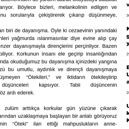
rıyor. Böylece bizleri, melankolinin edilgen ve 
u sorularıyla çekiştirerek çıkarıp düşünmeye, 
3
n biri de dayanışma. Öyle ki cezaevinin yanındaki 
leri yağmurda ıslanmasınlar diye evine alıp çay 
zer dayanışmayla dirençlerini perçinliyor. Bazen 
abiliyor. Korkunun insanı ele geçirip insanlığından 
2
rında okuduğumuz bu dayanışma içinizdeki yangına 
zü bu umutlu, aydınlık ve dirençli dayanışmaya 
meyen “Ötekileri,” ve iktidarın ötekileştirip 
 düşünceleri kapsıyor. Tabii düşüncenin 
öz ardı ederek.
2
U
e zulüm arttıkça korkular gün yüzüne çıkarak 
ından uzaklaşmaya başlayan bir anlatı görüyoruz 
timin “Öteki” ilan ettiği mahpuslukların anne-