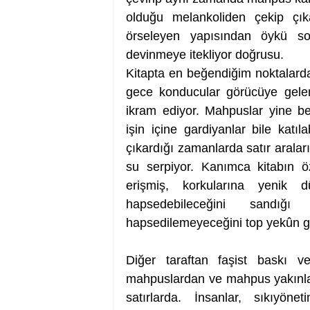
olduğu melankoliden çekip çıka
örseleyen yapısından öykü son
devinmeye itekliyor doğrusu. 
Kitapta en beğendiğim noktalarda
gece konducular görücüye gelen
ikram ediyor. Mahpuslar yine ben
işin içine gardiyanlar bile katıl
çıkardığı zamanlarda satır arala
su serpiyor. Kanımca kitabın ö
erişmiş, korkularına yenik düş
hapsedebileceğini sandığı
hapsedilemeyeceğini top yekûn g
Diğer taraftan faşist baskı v
mahpuslardan ve mahpus yakınlar
satırlarda. İnsanlar, sıkıyöne