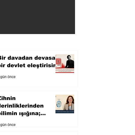
Bir davadan devasa
bir devlet eleştirisine
 gün önce
Zihnin
derinliklerinden
ilimin ışığına;
İnsanlık Karnesi
 gün önce