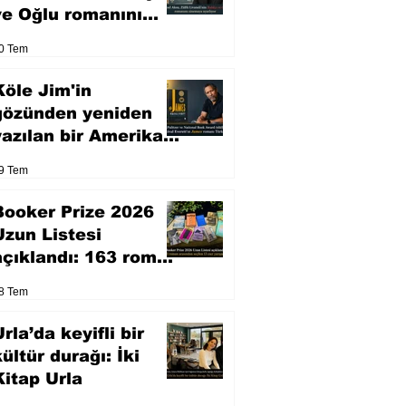
ve Oğlu romanını
sinemaya uyarlıyor
0 Tem
Köle Jim'in
gözünden yeniden
yazılan bir Amerikan
klasiği
9 Tem
Booker Prize 2026
Uzun Listesi
açıklandı: 163 roman
arasından seçilen 13
8 Tem
eser yarışacak
rla’da keyifli bir
kültür durağı: İki
Kitap Urla