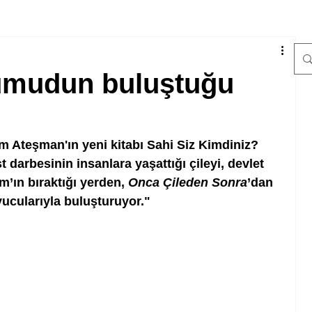
 umudun buluştuğu
 Ateşman'ın yeni kitabı Sahi Siz Kimdiniz? 
st darbesinin insanlara yaşattığı çileyi, devlet 
ın bıraktığı yerden, 
Onca Çileden Sonra
’dan 
yucularıyla buluşturuyor."