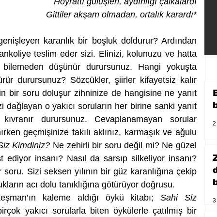
Hoyrattı gülüşleri, aydınlığı çalkalardı
Gittiler akşam olmadan, ortalık karardı*
genişleyen karanlık bir boşluk doldurur? Ardından 
koliye teslim eder sizi. Elinizi, kolunuzu ve hatta 
ı bilemeden düşünür durursunuz. Hangi yokuşta 
ür durursunuz? Sözcükler, şiirler kifayetsiz kalır 
 bir soru doluşur zihninize de hangisine ne yanıt 
zi dağlayan o yakıcı soruların her birine sanki yanıt 
 kıvranır durursunuz. Cevaplanamayan sorular 
2
ırken geçmişinize takılı aklınız, karmaşık ve ağulu 
Siz Kimdiniz?
 Ne zehirli bir soru değil mi? Ne güzel 
t ediyor insanı? Nasıl da sarsıp silkeliyor insanı? 
oru. Sizi seksen yılının bir güz karanlığına çekip 
b
kların acı dolu tanıklığına götürüyor doğrusu.   
şman’ın kaleme aldığı öykü kitabı; 
Sahi Siz 
3
çok yakıcı sorularla biten öykülerle çatılmış bir 