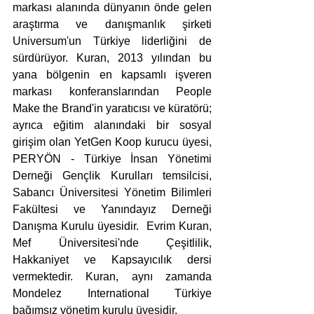
markası alanında dünyanın önde gelen 
araştırma ve danışmanlık şirketi 
Universum'un Türkiye liderliğini de 
sürdürüyor. Kuran, 2013 yılından bu 
yana bölgenin en kapsamlı işveren 
markası konferanslarından People 
Make the Brand'in yaratıcısı ve küratörü; 
ayrıca eğitim alanındaki bir sosyal 
girişim olan YetGen Koop kurucu üyesi, 
PERYÖN - Türkiye İnsan Yönetimi 
Derneği Gençlik Kurulları temsilcisi, 
Sabancı Üniversitesi Yönetim Bilimleri 
Fakültesi ve Yanındayız Derneği 
Danışma Kurulu üyesidir.  Evrim Kuran, 
Mef Üniversitesi'nde Çeşitlilik, 
Hakkaniyet ve Kapsayıcılık dersi 
vermektedir. Kuran, aynı zamanda 
Mondelez International Türkiye 
bağımsız yönetim kurulu üyesidir.