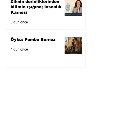
Zihnin derinliklerinden
bilimin ışığına; İnsanlık
Karnesi
3 gün önce
Öykü: Pembe Bornoz
4 gün önce
Temmuz 2026’da Litera
Edebiyat’ın en çok
okunanları
5 gün önce
Bugün yaşadığımız her
şeyin adı: Para Gürültüsü