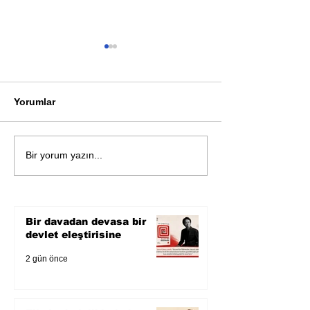
Yorumlar
Öykü: Pembe B
Zihnin derinliklerinden
Bir yorum yazın...
bilimin ışığına; İnsanlık
Karnesi
Bir davadan devasa bir
devlet eleştirisine
2 gün önce