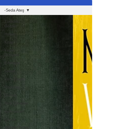
-Seda Ateş
Tümünü
Göster
Haber
Kitap
Yayın
Dünyası
Edebiyat
Sanat
Yazı-Eleştiri
Röportaj
Dünya
Yeni Çıkanlar
ayin-yazari
Çocuk
-Deniz Poyraz