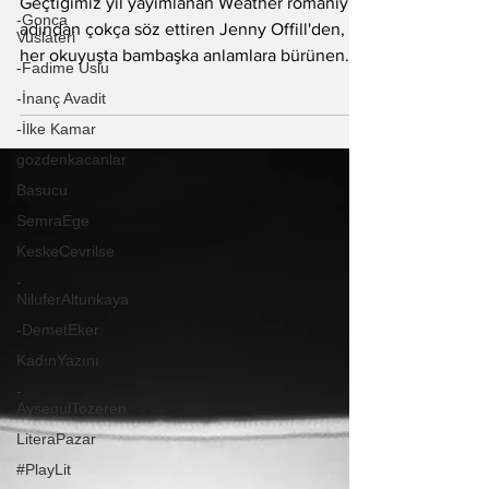
yapardı?"
-Gonca
Vuslateri
Geçtiğimiz yıl yayımlanan Weather romanıyla
-Fadime Uslu
adından çokça söz ettiren Jenny Offill'den,
her okuyuşta bambaşka anlamlara bürünen
-İnanç Avadit
Mrs....
-İlke Kamar
gozdenkacanlar
Basucu
SemraEge
KeskeCevrilse
-
NiluferAltunkaya
-DemetEker
KadınYazını
-
AysegulTozeren
LiteraPazar
#PlayLit