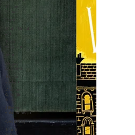
-Oylum
Yılmaz
Dergi
-Mahir Ünsal
Eriş
-Elçin
Poyrazlar
umut
-Doğuş
Sarpkaya
-Haziran
Düzkan
-Asuman
Kafaoğlu-
Büke
-Hikmet
Hükümenoğlu
-Seda Ateş
-Murat
Gülsoy