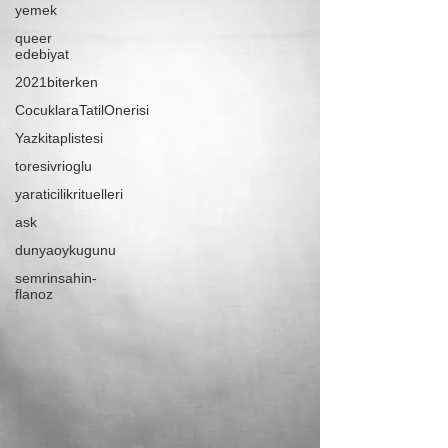
yemek
queer
edebiyat
2021biterken
CocuklaraTatilOnerisi
Yazkitaplistesi
toresivrioglu
yaraticilikrituelleri
ask
dunyaoykugunu
semrinsahin-
flanoz