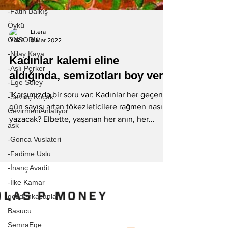
-Fatih Balkış
Öykü
ONSORU
Litera
-Nilay Kaya
8 Mar 2022
-Aslı Perker
Kadınlar kalemi eline
-Ege Soley
aldığında, semizotları boy verir
-Sevinç Koçak
"Karşımızda bir soru var: Kadınlar her geçen
CevirmeniAnlatiyor
gün sayısı artan tökezleticilere rağmen nasıl
ask
yazacak? Elbette, yaşanan her anın, her...
-Gonca Vuslateri
-Fadime Uslu
-İnanç Avadit
-İlke Kamar
gozdenkacanlar
Basucu
SemraEge