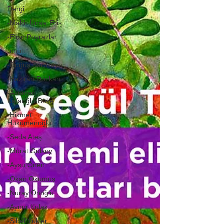
Dergi
-Mahir Ünsal Eriş
-Elçin Poyrazlar
umut
-Doğuş Sarpkaya
-Haziran Düzkan
-Asuman
Kafaoğlu-Büke
-Hikmet
Hükümenoğlu
-Seda Ateş
-Murat Gülsoy
-Aysu Önen
-Okan Okumuş
-Nuray Önoğlu
-Aynur Kulak
-Sibel Yükler