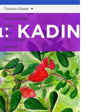
Tümünü Göster
Tümünü Göster
Haber
Kitap
Yayın Dünyası
Edebiyat
Sanat
Yazı-Eleştiri
Röportaj
Dünya
Yeni Çıkanlar
ayin-yazari
Çocuk
-Deniz Poyraz
-Oylum Yılmaz