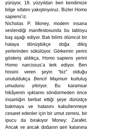
yürüyor, 18. yüzyıldan beri kendimize 
bilge sıfatını yakıştırıyoruz. Bizler Homo 
sapiens’iz.
Nicholas P. Money, modern insana 
seslendiği manifestosunda bu tabloyu 
baş aşağı ediyor. Batı bilimi ölümcül bir 
hataya dönüştükçe doğa dikiş 
yerlerinden sökülüyor. Görkemin yerini 
gösteriş aldıkça, Homo sapiens yerini 
Homo narcissus’a terk ediyor. Ben 
hissini veren şeyin “biz” olduğu 
unutuldukça 
Bencil Maymun
 kurtuluş 
umudunu yitiriyor. Bu karamsar 
hikâyenin ışıklarını söndürmeden önce 
insanlığın berbat ettiği şeye dürüstçe 
bakmaya ve hatasını kabullenmeye 
cesaret edenler için bir umut zerresi, bir 
ipucu da bırakıyor Money: Zarafet. 
Ancak ve ancak doğanın geri kalanına 