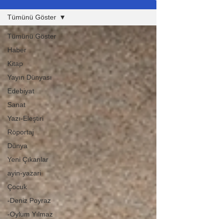
Tümünü Göster
Tümünü Göster
Haber
Kitap
Yayın Dünyası
Edebiyat
Sanat
Yazı-Eleştiri
Röportaj
Dünya
Yeni Çıkanlar
ayin-yazari
Çocuk
-Deniz Poyraz
-Oylum Yılmaz