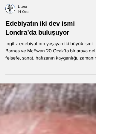
Litera
14 Oca
Edebiyatın iki dev ismi
Londra’da buluşuyor
İngiliz edebiyatının yaşayan iki büyük ismi
Barnes ve McEwan 20 Ocak’ta bir araya gelip
felsefe, sanat, hafızanın kayganlığı, zamanın
geçişi, ölümlülük ve keder üzerine
konuşacaklar. İngiliz edebiyatının yaşayan iki
büyük ismi Julian Barnes ve Ian McEwan,
Barnes’ın yeni romanının yayımlanması
vesilesiyle Londra’da Intelligence Squared'in
canlı bir etkinliğinde bir araya geliyor. 20
Ocak’ta Union Chapel’de gerçekleşecek olan
bu buluşma için şimdiden 2026’ın en önemli
edebiya