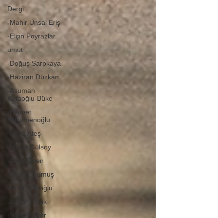
Dergi
-Mahir Ünsal Eriş
-Elçin Poyrazlar
umut
-Doğuş Sarpkaya
-Haziran Düzkan
-Asuman
Kafaoğlu-Büke
-Hikmet
Hükümenoğlu
-Seda Ateş
-Murat Gülsoy
-Aysu Önen
-Okan Okumuş
-Nuray Önoğlu
-Aynur Kulak
-Sibel Yükler