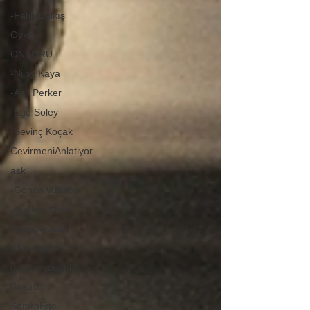
-Fatih Balkış
Öykü
ONSORU
-Nilay Kaya
-Aslı Perker
-Ege Soley
-Sevinç Koçak
CevirmeniAnlatiyor
ask
-Gonca Vuslateri
-Fadime Uslu
-İnanç Avadit
-İlke Kamar
gozdenkacanlar
Basucu
SemraEge