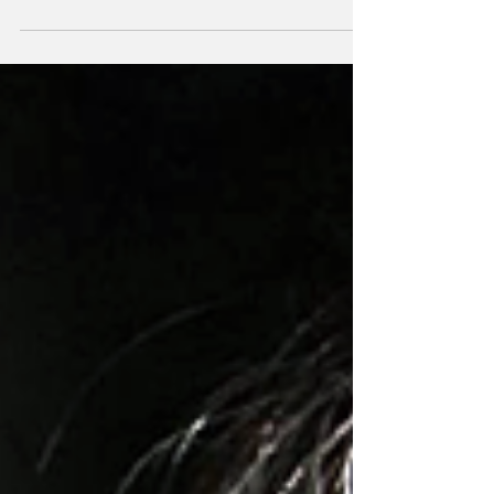
Aynur Kulak, her kitabında kılıktan kılığa giren
Ian McEwan’ın edebiyatını yazarın yedi
kitabı...