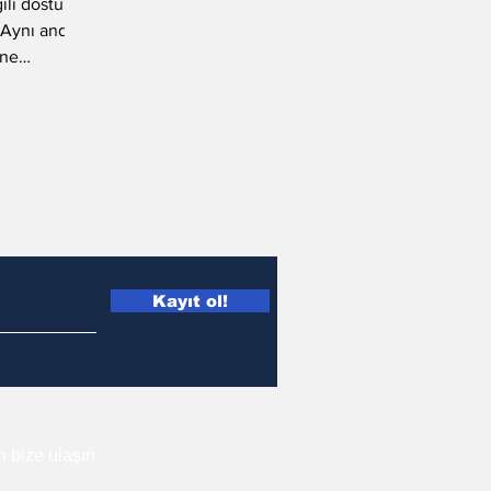
ili dostum
. Aynı anda
ine
Kayıt ol!
in bize ulaşın