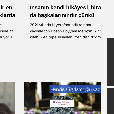
ir en
İnsanın kendi hikâyesi, biraz
-Okan Okumuş
-Nuray Önoğlu
aklardan
da başkalarınındır çünkü
çi
2021 yılında Hiyerofant adlı romanı
eşine az
yayımlanan Hasan Hayyam Meriç’in ikinci
-Fatih Balkış
Öykü
nuyor. Bir
kitabı Yeditepe İnsanları. Yeniden doğmak
ve yeniden yazılmak...