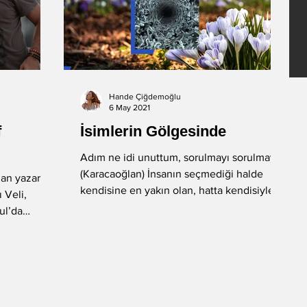
Hande Çiğdemoğlu
6 May 2021
f
İsimlerin Gölgesinde
Adım ne idi unuttum, sorulmayı sorulmayı.
(Karacaoğlan) İnsanın seçmediği halde
nan yazar
kendisine en yakın olan, hatta kendisiyle
 Veli,
en çok...
ul’da