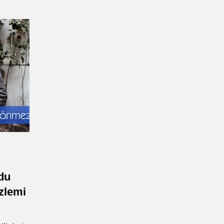
rdu
zlemi