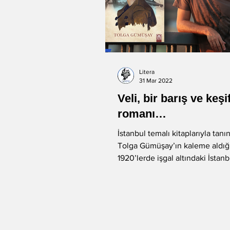
Litera
31 Mar 2022
Veli, bir barış ve keşi
romanı…
İstanbul temalı kitaplarıyla tanı
Tolga Gümüşay’ın kaleme aldığı
1920’lerde işgal altındaki İstanb
yaşayan bir gencin...