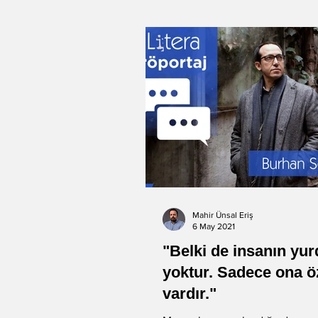
Mahir Ünsal Eriş
6 May 2021
"Belki de insanın yu
yoktur. Sadece ona ö
vardır."