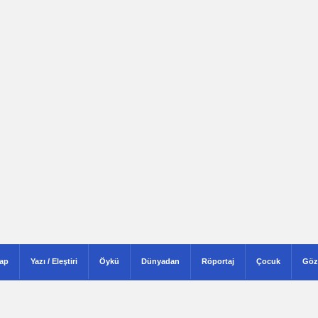
tap
Yazı / Eleştiri
Öykü
Dünyadan
Röportaj
Çocuk
Göz