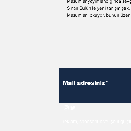
Masumlar yayımlandığında sevg
Sinan Sülün'le yeni tanışmıştık
Masumlar'ı okuyor, bunun üzer
konuşuyor hem...
reklam, sponsorluk ve işbirliği iç