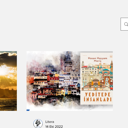
p
Yayın Dünyası
Edebiyat
Sanat
Dünya
Yeni Çıkanlar
ayin-yazari
-Oylum Yılmaz
Dergi
-Mahir Ünsal Eriş
-Doğuş Sarpkaya
-Haziran Düzkan
Hikmet Hükümenoğlu
-Seda Ateş
Litera
14 Eki 2022