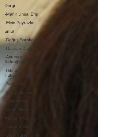
Dergi
-Mahir Ünsal Eriş
-Elçin Poyrazlar
umut
-Doğuş Sarpkaya
-Haziran Düzkan
-Asuman
Kafaoğlu-Büke
-Hikmet
Hükümenoğlu
-Seda Ateş
-Murat Gülsoy
-Aysu Önen
-Okan Okumuş
-Nuray Önoğlu
-Aynur Kulak
-Sibel Yükler