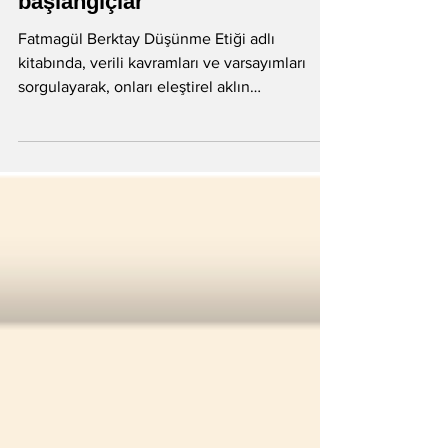
Yeni ilişkiler, yeni bağlar, yeni
başlangıçlar
Fatmagül Berktay Düşünme Etiği adlı
kitabında, verili kavramları ve varsayımları
sorgulayarak, onları eleştirel aklın
süzgecinden...