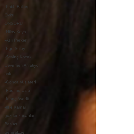
-Fatih Balkış
Öykü
ONSORU
-Nilay Kaya
-Aslı Perker
-Ege Soley
-Sevinç Koçak
CevirmeniAnlatiyor
ask
-Gonca Vuslateri
-Fadime Uslu
-İnanç Avadit
-İlke Kamar
gozdenkacanlar
Basucu
SemraEge