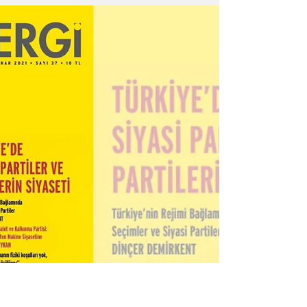
Abdünnâsır ile iktidarlarını korumaya çalışan...