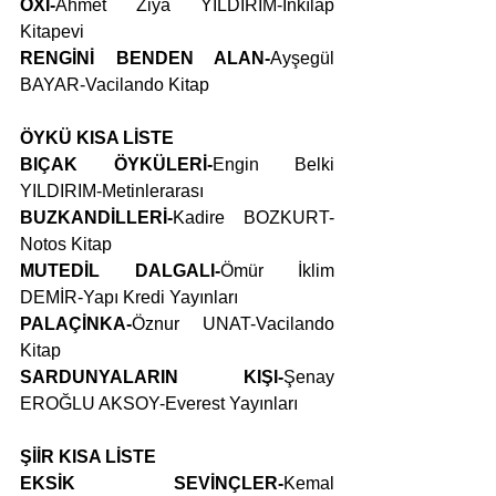
OXI-
Ahmet Ziya YILDIRIM-İnkılâp 
Kitapevi
RENGİNİ BENDEN ALAN-
Ayşegül 
BAYAR-Vacilando Kitap
ÖYKÜ KISA LİSTE
BIÇAK ÖYKÜLERİ-
Engin Belki 
YILDIRIM-Metinlerarası
BUZKANDİLLERİ-
Kadire BOZKURT-
Notos Kitap
MUTEDİL DALGALI-
Ömür İklim 
DEMİR-Yapı Kredi Yayınları
PALAÇİNKA-
Öznur UNAT-Vacilando 
Kitap
SARDUNYALARIN KIŞI-
Şenay 
EROĞLU AKSOY-Everest Yayınları
ŞİİR KISA LİSTE
EKSİK SEVİNÇLER-
Kemal 