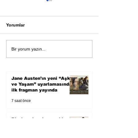
Yorumlar
Bir davadan devasa bir
Zihnin derinlik
Bir yorum yazın...
devlet eleştirisine
bilimin ışığına;
Karnesi
Jane Austen’ın yeni “Aşk
ve Yaşam” uyarlamasından
ilk fragman yayında
7 saat önce
Bir davadan devasa bir
devlet eleştirisine
3 gün önce