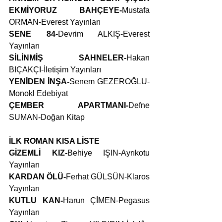
EKMİYORUZ BAHÇEYE-
Mustafa 
ORMAN-Everest Yayınları
SENE 84-
Devrim ALKIŞ-Everest 
Yayınları
SİLİNMİŞ SAHNELER-
Hakan 
BIÇAKÇI-İletişim Yayınları
YENİDEN İNŞA-
Senem GEZEROĞLU-
Monokl Edebiyat
ÇEMBER APARTMANI-
Defne 
SUMAN-Doğan Kitap
İLK ROMAN KISA LİSTE
GİZEMLİ KIZ-
Behiye IŞIN-Ayrıkotu 
Yayınları
KARDAN ÖLÜ-
Ferhat GÜLSÜN-Klaros 
Yayınları
KUTLU KAN-
Harun ÇİMEN-Pegasus 
Yayınları