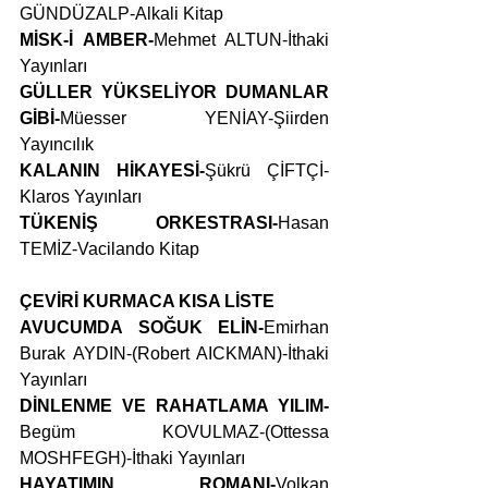
GÜNDÜZALP-Alkali Kitap
MİSK-İ AMBER-
Mehmet ALTUN-İthaki 
Yayınları
GÜLLER YÜKSELİYOR DUMANLAR 
GİBİ-
Müesser YENİAY-Şiirden 
Yayıncılık
KALANIN HİKAYESİ-
Şükrü ÇİFTÇİ-
Klaros Yayınları
TÜKENİŞ ORKESTRASI-
Hasan 
TEMİZ-Vacilando Kitap
ÇEVİRİ KURMACA KISA LİSTE
AVUCUMDA SOĞUK ELİN-
Emirhan 
Burak AYDIN-(Robert AICKMAN)-İthaki 
Yayınları
DİNLENME VE RAHATLAMA YILIM-
Begüm KOVULMAZ-(Ottessa 
MOSHFEGH)-İthaki Yayınları
HAYATIMIN ROMANI-
Volkan 