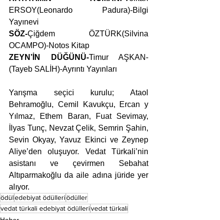
ERSOY(Leonardo Padura)-Bilgi 
Yayınevi
SÖZ-
Çiğdem ÖZTÜRK(Silvina 
OCAMPO)-Notos Kitap
ZEYN’İN DÜĞÜNÜ-
Timur AŞKAN-
(Tayeb SALİH)-Ayrıntı Yayınları
Yarışma seçici kurulu; Ataol 
Behramoğlu, Cemil Kavukçu, Ercan y  
Yılmaz, Ethem Baran, Fuat Sevimay, 
İlyas Tunç, Nevzat Çelik, Semrin Şahin, 
Sevin Okyay, Yavuz Ekinci ve Zeynep 
Aliye’den oluşuyor. Vedat Türkali’nin 
asistanı ve çevirmen Sebahat 
Altıparmakoğlu da aile adına jüride yer 
alıyor.
ödül
edebiyat ödülleri
ödüller
vedat türkali edebiyat ödülleri
vedat türkali
Haber