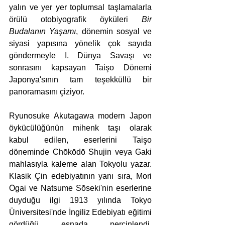
yalın ve yer yer toplumsal taşlamalarla 
örülü otobiyografik öyküleri
 Bir 
Budalanın Yaşamı
, dönemin sosyal ve 
siyasi yapısına yönelik çok sayıda 
göndermeyle I. Dünya Savaşı ve 
sonrasını kapsayan Taişo Dönemi 
Japonya'sının tam teşekküllü bir 
panoramasını çiziyor.
Ryunosuke Akutagawa modern Japon 
öykücülüğünün mihenk taşı olarak 
kabul edilen, eserlerini Taişo 
döneminde Chōkōdō Shujin veya Gaki 
mahlasıyla kaleme alan Tokyolu yazar. 
Klasik Çin edebiyatının yanı sıra, Mori 
Ōgai ve Natsume Sōseki'nin eserlerine 
duyduğu ilgi 1913 yılında Tokyo 
Üniversitesi'nde İngiliz Edebiyatı eğitimi 
gördüğü esnada perçinlendi. 