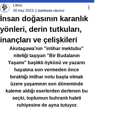
Litera
30 Haz 2023
2 dakikada okunur
İnsan doğasının karanlık
yönleri, derin tutkuları,
inançları ve çelişkileri
Akutagawa'nın "intihar mektubu" 
niteliği taşıyan "Bir Budalanın 
Yaşamı" başlıklı öyküsü ve yazarın 
hayatına son vermeden önce 
bıraktığı intihar notu başta olmak 
üzere yaşamının son döneminde 
kaleme aldığı eserlerden derlenen bu 
seçki, toplumun buhranlı haleti 
ruhiyesine de ayna tutuyor.