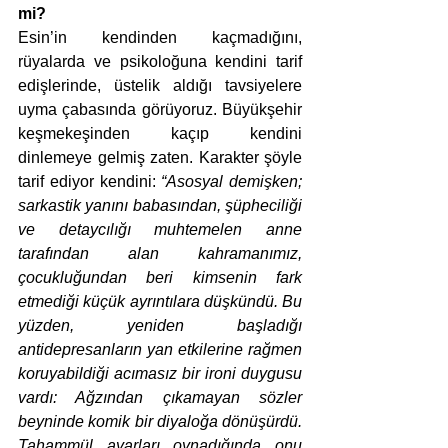
mi?
Esin’in kendinden kaçmadığını, 
rüyalarda ve psikoloğuna kendini tarif 
edişlerinde, üstelik aldığı tavsiyelere 
uyma çabasında görüyoruz. Büyükşehir 
keşmekeşinden kaçıp kendini 
dinlemeye gelmiş zaten. Karakter şöyle 
tarif ediyor kendini: 
“Asosyal demişken; 
sarkastik yanını babasından, şüpheciliği 
ve detaycılığı muhtemelen anne 
tarafından alan kahramanımız, 
çocukluğundan beri kimsenin fark 
etmediği küçük ayrıntılara düşkündü. Bu 
yüzden, yeniden başladığı 
antidepresanların yan etkilerine rağmen 
koruyabildiği acımasız bir ironi duygusu 
vardı: Ağzından çıkamayan sözler 
beyninde komik bir diyaloğa dönüşürdü. 
Tahammül ayarları oynadığında onu 