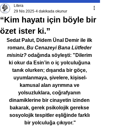
Litera
29 Nis 2025
4 dakikada okunur
“Kim hayatı için böyle bir
özet ister ki.”
Sedat Palut, Didem Ünal Demir ile ilk 
romanı, 
Bu Cenazeyi Bana Lütfeder 
misiniz?
 odağında söyleşti: "Dilerim 
ki okur da Esin’in o iç yolculuğuna 
tanık olurken; dışarıda bir göçe, 
uyumlanmaya, şivelere, kişisel-
kamusal alan ayrımına ve 
yolsuzluklara, coğrafyanın 
dinamiklerine bir cinayetin izinden 
bakarak, gerek psikolojik gerekse 
sosyolojik tespitler eşliğinde farklı 
bir yolculuğa çıkıyor."