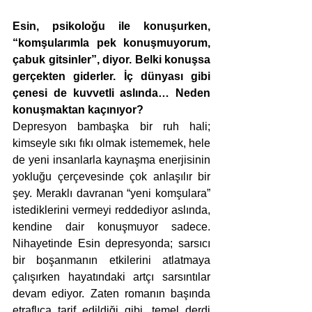
Esin, psikoloğu ile konuşurken, 
“komşularımla pek konuşmuyorum, 
çabuk gitsinler”, diyor. Belki konuşsa 
gerçekten giderler. İç dünyası gibi 
çenesi de kuvvetli aslında… Neden 
konuşmaktan kaçınıyor?
Depresyon bambaşka bir ruh hali; 
kimseyle sıkı fıkı olmak istememek, hele 
de yeni insanlarla kaynaşma enerjisinin 
yokluğu çerçevesinde çok anlaşılır bir 
şey. Meraklı davranan “yeni komşulara” 
istediklerini vermeyi reddediyor aslında, 
kendine dair konuşmuyor sadece. 
Nihayetinde Esin depresyonda; sarsıcı 
bir boşanmanın etkilerini atlatmaya 
çalışırken hayatındaki artçı sarsıntılar 
devam ediyor. Zaten romanın başında 
etraflıca tarif edildiği gibi, temel derdi 