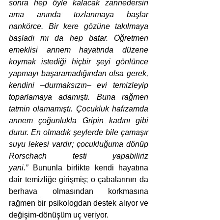
sonra hep öyle kalacak zannedersin 
ama anında tozlanmaya başlar 
nankörce. Bir kere gözüne takılmaya 
başladı mı da hep batar. Öğretmen 
emeklisi annem hayatında düzene 
koymak istediği hiçbir şeyi gönlünce 
yapmayı başaramadığından olsa gerek, 
kendini –durmaksızın– evi temizleyip 
toparlamaya adamıştı. Buna rağmen 
tatmin olamamıştı. Çocukluk hafızamda 
annem çoğunlukla Gripin kadını gibi 
durur. En olmadık şeylerde bile çamaşır 
suyu lekesi vardır; çocukluğuma dönüp 
Rorschach testi yapabiliriz 
yani.”
 Bununla birlikte kendi hayatına 
dair temizliğe girişmiş; o çabalarının da 
berhava olmasından korkmasına 
rağmen bir psikologdan destek alıyor ve 
değişim-dönüşüm uç veriyor. 