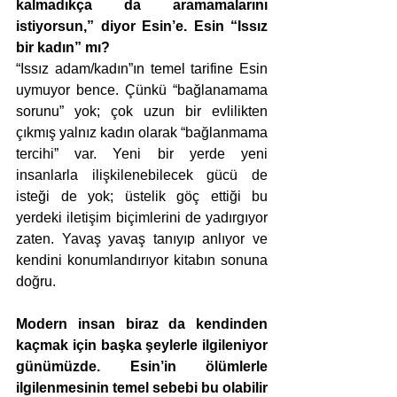
kalmadıkça da aramamalarını 
istiyorsun,” diyor Esin’e. Esin “Issız 
bir kadın” mı?
“Issız adam/kadın”ın temel tarifine Esin 
uymuyor bence. Çünkü “bağlanamama 
sorunu” yok; çok uzun bir evlilikten 
çıkmış yalnız kadın olarak “bağlanmama 
tercihi” var. Yeni bir yerde yeni 
insanlarla ilişkilenebilecek gücü de 
isteği de yok; üstelik göç ettiği bu 
yerdeki iletişim biçimlerini de yadırgıyor 
zaten. Yavaş yavaş tanıyıp anlıyor ve 
kendini konumlandırıyor kitabın sonuna 
doğru. 
Modern insan biraz da kendinden 
kaçmak için başka şeylerle ilgileniyor 
günümüzde. Esin’in ölümlerle 
ilgilenmesinin temel sebebi bu olabilir 