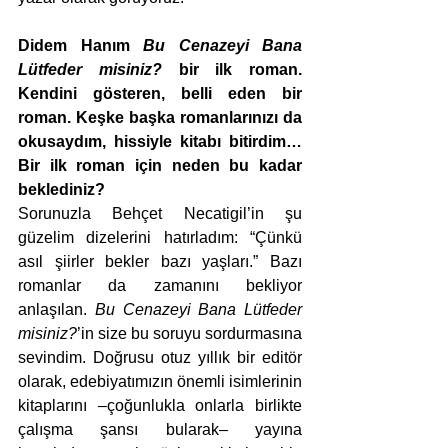
Didem Hanım 
Bu Cenazeyi Bana 
Lütfeder misiniz?
 bir ilk roman. 
Kendini gösteren, belli eden bir 
roman. Keşke başka romanlarınızı da 
okusaydım, hissiyle kitabı bitirdim… 
Bir ilk roman için neden bu kadar 
beklediniz?
Sorunuzla Behçet Necatigil’in şu 
güzelim dizelerini hatırladım: “Çünkü 
asıl şiirler bekler bazı yaşları.” Bazı 
romanlar da zamanını bekliyor 
anlaşılan. 
Bu Cenazeyi Bana Lütfeder 
misiniz?
’in size bu soruyu sordurmasına 
sevindim. Doğrusu otuz yıllık bir editör 
olarak, edebiyatımızın önemli isimlerinin 
kitaplarını –çoğunlukla onlarla birlikte 
çalışma şansı bularak– yayına 