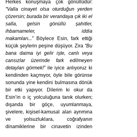
Herkes konuşmaya çok gönüllüdür: 
“Valla cinayet olsa oturduğun yerden 
çözersin; burada bir verandaya çık iki el 
salla, gelsin gönüllü şahitler, 
ihbarnameler, iddia 
makamları...”
 Böylece Esin, fark ettiği 
küçük şeylerin peşine düşüyor. Zira 
“Bu 
bana daima iyi gelir işte, canlı veya 
cansızlar üzerinde fark edilmeyen 
detayları görmek!”
 ile iyice anlıyoruz ki 
kendinden kaçmıyor, öyle bile görünse 
sonunda yine kendini bulmasına dönük 
bir etki yapıyor. Dilerim ki okur da 
Esin’in o iç yolculuğuna tanık olurken; 
dışarıda bir göçe, uyumlanmaya, 
şivelere, kişisel-kamusal alan ayrımına 
ve yolsuzluklara, coğrafyanın 
dinamiklerine bir cinayetin izinden 
bakarak, gerek psikolojik gerekse 