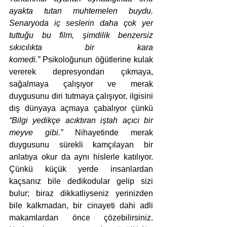
ayakta tutan muhtemelen buydu. 
Senaryoda iç seslerin daha çok yer 
tuttuğu bu film, şimdilik benzersiz 
sıkıcılıkta bir kara 
komedi.”
 Psikoloğunun öğütlerine kulak 
vererek depresyondan çıkmaya, 
sağalmaya çalışıyor ve merak 
duygusunu diri tutmaya çalışıyor, ilgisini 
dış dünyaya açmaya çabalıyor çünkü 
“Bilgi yedikçe acıktıran iştah açıcı bir 
meyve gibi.” 
Nihayetinde merak 
duygusunu sürekli kamçılayan bir 
anlatıya okur da aynı hislerle katılıyor. 
Çünkü küçük yerde insanlardan 
kaçsanız bile dedikodular gelip sizi 
bulur; biraz dikkatliyseniz yerinizden 
bile kalkmadan, bir cinayeti dahi adli 
makamlardan önce çözebilirsiniz. 