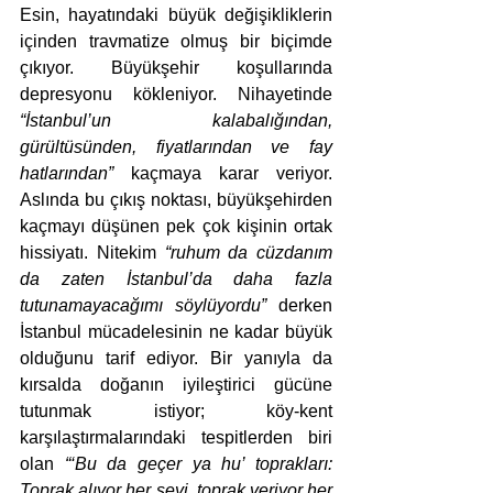
Esin, hayatındaki büyük değişikliklerin 
içinden travmatize olmuş bir biçimde 
çıkıyor. Büyükşehir koşullarında 
depresyonu kökleniyor. Nihayetinde 
“İstanbul’un kalabalığından, 
gürültüsünden, fiyatlarından ve fay 
hatlarından”
 kaçmaya karar veriyor. 
Aslında bu çıkış noktası, büyükşehirden 
kaçmayı düşünen pek çok kişinin ortak 
hissiyatı. Nitekim 
“ruhum da cüzdanım 
da zaten İstanbul’da daha fazla 
tutunamayacağımı söylüyordu”
 derken 
İstanbul mücadelesinin ne kadar büyük 
olduğunu tarif ediyor. Bir yanıyla da 
kırsalda doğanın iyileştirici gücüne 
tutunmak istiyor; köy-kent 
karşılaştırmalarındaki tespitlerden biri 
olan 
“‘Bu da geçer ya hu’ toprakları: 
Toprak alıyor her şeyi, toprak veriyor her 