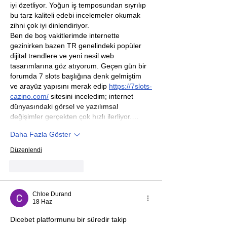
iyi özetliyor. Yoğun iş temposundan sıyrılıp 
bu tarz kaliteli edebi incelemeler okumak 
zihni çok iyi dinlendiriyor.
Ben de boş vakitlerimde internette 
gezinirken bazen TR genelindeki popüler 
dijital trendlere ve yeni nesil web 
tasarımlarına göz atıyorum. Geçen gün bir 
forumda 7 slots başlığına denk gelmiştim 
ve arayüz yapısını merak edip 
https://7slots-
cazino.com/
 sitesini inceledim; internet 
dünyasındaki görsel ve yazılımsal 
değişimler gerçekten çok hızlı ilerliyor.…
Daha Fazla Göster
Düzenlendi
Beğen
Yanıtla
Chloe Durand
18 Haz
Dicebet platformunu bir süredir takip 