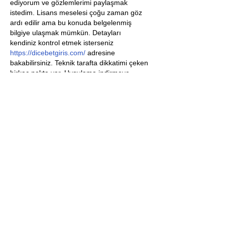
ediyorum ve gözlemlerimi paylaşmak 
istedim. Lisans meselesi çoğu zaman göz 
ardı edilir ama bu konuda belgelenmiş 
bilgiye ulaşmak mümkün. Detayları 
kendiniz kontrol etmek isterseniz 
https://dicebetgiris.com/
 adresine 
bakabilirsiniz. Teknik tarafta dikkatimi çeken 
birkaç nokta var. Uygulama indirmeye 
gerek olmaması kulağa küçük bir detay gibi 
gelir ancak pratikte oldukça işlevsel. 
Tarayıcı üzerinden çalışan bir yapı hem iOS 
hem Android cihazlarda tutarlı davranıyor 
ve veri tüketimi görece düşük kalıyor. Canlı 
yayın kalitesi ise bağlantı hızına göre 
değişiyor, bu…
Daha Fazla Göster
Düzenlendi
Beğen
Yanıtla