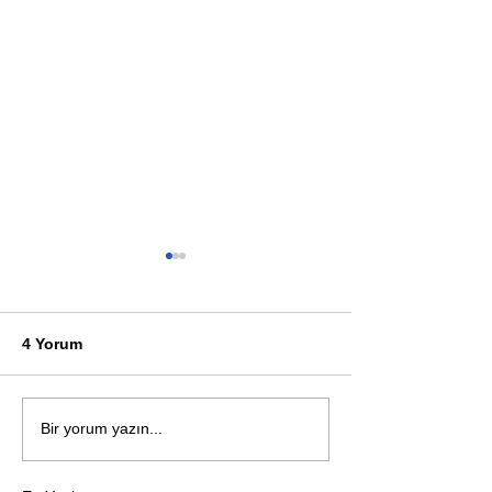
4 Yorum
Öykü: Pembe B
Zihnin derinliklerinden
Bir yorum yazın...
bilimin ışığına; İnsanlık
Karnesi