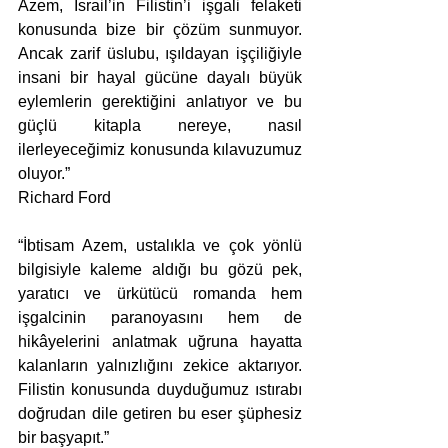
Azem, İsrail’in Filistin’i işgali felaketi 
konusunda bize bir çözüm sunmuyor. 
Ancak zarif üslubu, ışıldayan işçiliğiyle 
insani bir hayal gücüne dayalı büyük 
eylemlerin gerektiğini anlatıyor ve bu 
güçlü kitapla nereye, nasıl 
ilerleyeceğimiz konusunda kılavuzumuz 
oluyor.”
Richard Ford
“İbtisam Azem, ustalıkla ve çok yönlü 
bilgisiyle kaleme aldığı bu gözü pek, 
yaratıcı ve ürkütücü romanda hem 
işgalcinin paranoyasını hem de 
hikâyelerini anlatmak uğruna hayatta 
kalanların yalnızlığını zekice aktarıyor. 
Filistin konusunda duyduğumuz ıstırabı 
doğrudan dile getiren bu eser şüphesiz 
bir başyapıt.”