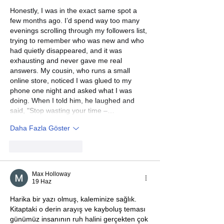
Honestly, I was in the exact same spot a 
few months ago. I’d spend way too many 
evenings scrolling through my followers list, 
trying to remember who was new and who 
had quietly disappeared, and it was 
exhausting and never gave me real 
answers. My cousin, who runs a small 
online store, noticed I was glued to my 
phone one night and asked what I was 
doing. When I told him, he laughed and 
said, "Stop wasting your time –…
Daha Fazla Göster
Beğen
Yanıtla
Max Holloway
19 Haz
Harika bir yazı olmuş, kaleminize sağlık. 
Kitaptaki o derin arayış ve kayboluş teması 
günümüz insanının ruh halini gerçekten çok 