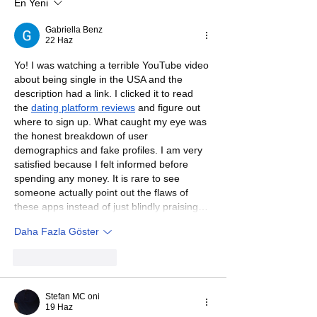
En Yeni
Gabriella Benz
22 Haz
Yo! I was watching a terrible YouTube video 
about being single in the USA and the 
description had a link. I clicked it to read 
the 
dating platform reviews
 and figure out 
where to sign up. What caught my eye was 
the honest breakdown of user 
demographics and fake profiles. I am very 
satisfied because I felt informed before 
spending any money. It is rare to see 
someone actually point out the flaws of 
these apps instead of just blindly praising…
Daha Fazla Göster
Beğen
Yanıtla
Stefan MC oni
19 Haz