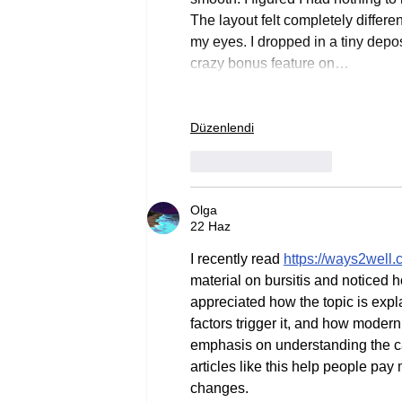
The layout felt completely differen
my eyes. I dropped in a tiny deposi
crazy bonus feature on…
Düzenlendi
Beğen
Yanıtla
Olga
22 Haz
I recently read 
https://ways2well.
material on bursitis and noticed ho
appreciated how the topic is exp
factors trigger it, and how moder
emphasis on understanding the cau
articles like this help people pay
changes.