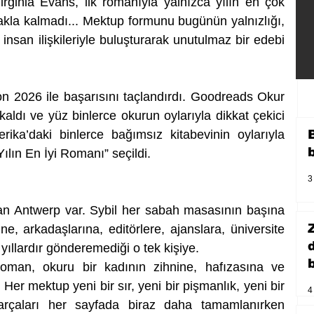
irginia Evans, ilk romanıyla yalnızca yılın en çok 
akla kalmadı... Mektup formunu bugünün yalnızlığı, 
 insan ilişkileriyle buluşturarak unutulmaz bir edebi 
 2026 ile başarısını taçlandırdı. Goodreads Okur 
kaldı ve yüz binlerce okurun oylarıyla dikkat çekici 
rika’daki binlerce bağımsız kitabevinin oylarıyla 
ılın En İyi Romanı” seçildi.
3
an Antwerp var. Sybil her sabah masasının başına 
e, arkadaşlarına, editörlere, ajanslara, üniversite 
ıllardır gönderemediği o tek kişiye.
b
man, okuru bir kadının zihnine, hafızasına ve 
er mektup yeni bir sır, yeni bir pişmanlık, yeni bir 
4
rçaları her sayfada biraz daha tamamlanırken 