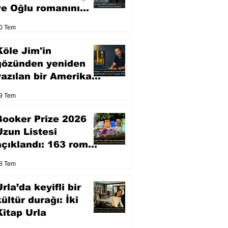
ve Oğlu romanını
sinemaya uyarlıyor
0 Tem
Köle Jim'in
gözünden yeniden
yazılan bir Amerikan
klasiği
9 Tem
Booker Prize 2026
Uzun Listesi
açıklandı: 163 roman
arasından seçilen 13
8 Tem
eser yarışacak
rla’da keyifli bir
kültür durağı: İki
Kitap Urla