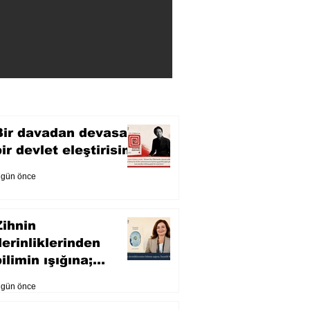
Bir davadan devasa
bir devlet eleştirisine
 gün önce
Zihnin
derinliklerinden
ilimin ışığına;
İnsanlık Karnesi
 gün önce