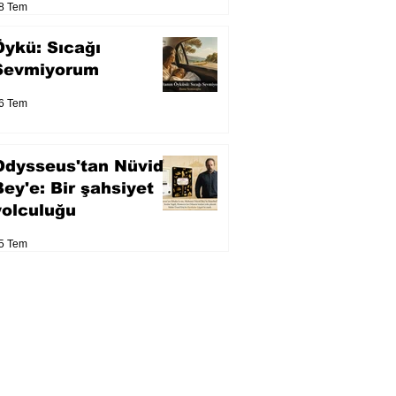
8 Tem
Öykü: Sıcağı
Sevmiyorum
6 Tem
Odysseus'tan Nüvid
Bey'e: Bir şahsiyet
yolculuğu
5 Tem