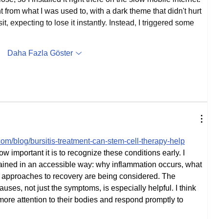
t from what I was used to, with a dark theme that didn't hurt 
t, expecting to lose it instantly. Instead, I triggered some 
Daha Fazla Göster
com/blog/bursitis-treatment-can-stem-cell-therapy-help
w important it is to recognize these conditions early. I 
lained in an accessible way: why inflammation occurs, what 
n approaches to recovery are being considered. The 
ses, not just the symptoms, is especially helpful. I think 
 more attention to their bodies and respond promptly to 