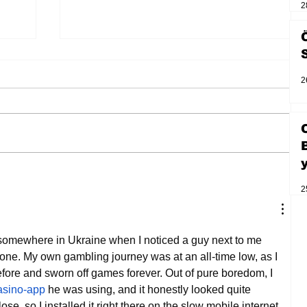
2
2
2
Zihnin derinliklerinden bilimin
ışığına; İnsanlık Karnesi
 somewhere in Ukraine when I noticed a guy next to me 
hone. My own gambling journey was at an all-time low, as I 
fore and sworn off games forever. Out of pure boredom, I 
/casino-app
 he was using, and it honestly looked quite 
ose, so I installed it right there on the slow mobile internet. 