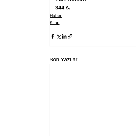
344 s.
Haber
Kitap
Son Yazılar