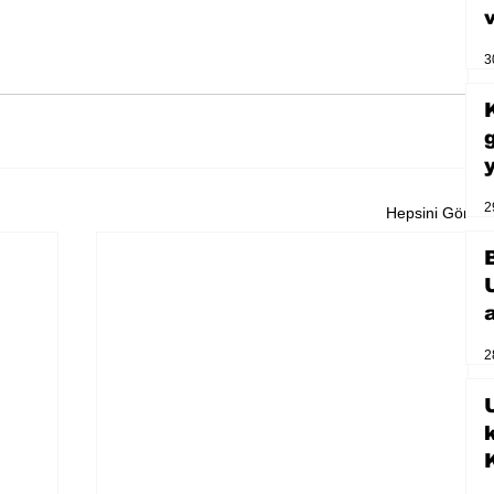
3
2
Hepsini Gör
2
U