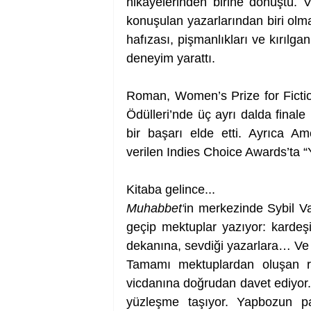
hikâyelerinden birine dönüştü. V
konuşulan yazarlarından biri olm
hafızası, pişmanlıkları ve kırılgan
deneyim yarattı.
Roman, Women’s Prize for Fiction
Ödülleri’nde üç ayrı dalda finale 
bir başarı elde etti. Ayrıca Ame
verilen Indies Choice Awards’ta “Y
Kitaba gelince...
Muhabbet'
in merkezinde Sybil V
geçip mektuplar yazıyor: kardeşin
dekanına, sevdiği yazarlara… Ve y
Tamamı mektuplardan oluşan ro
vicdanına doğrudan davet ediyor. H
yüzleşme taşıyor. Yapbozun pa