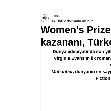
Litera
14 Haz
2 dakikada okunur
Women’s Prize 
kazananı, Türk
Dünya edebiyatında son yıll
Virginia Evans’ın ilk roman
Muhabbet
, dünyanın en say
Fiction