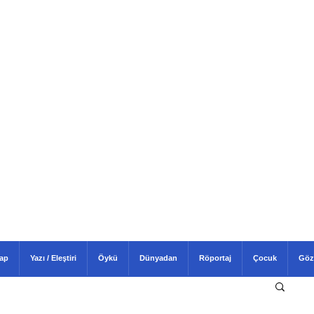
tap
Yazı / Eleştiri
Öykü
Dünyadan
Röportaj
Çocuk
Göz