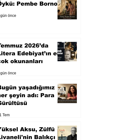
Öykü: Pembe Bornoz
 gün önce
Temmuz 2026’da
Litera Edebiyat’ın en
çok okunanları
 gün önce
Bugün yaşadığımız
her şeyin adı: Para
Gürültüsü
1 Tem
Yüksel Aksu, Zülfü
Livaneli'nin Balıkçı