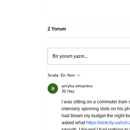
2 Yorum
Bir yorum yazın...
Sırala:
En Yeni
Bir davadan devasa bir devlet
anryha elmartino
eleştirisine
30 Haz
I was sitting on a commuter train
intensely spinning slots on his p
had blown my budget the night be
asked what 
https://slotcity.ua/ru
smooth. I figured I had nothing to l