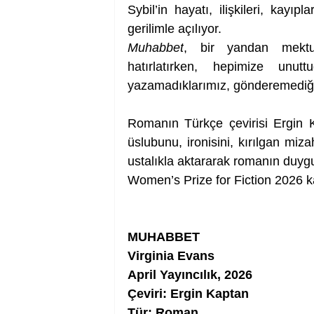
Sybil’in hayatı, ilişkileri, kayıp
gerilimle açılıyor.
Muhabbet
, bir yandan mektu
hatırlatırken, hepimize unut
yazamadıklarımız, gönderemediğimi
Romanın Türkçe çevirisi Ergin Ka
üslubunu, ironisini, kırılgan miza
ustalıkla aktararak romanın duygus
Women’s Prize for Fiction 2026 
MUHABBET
Virginia Evans
April Yayıncılık, 2026
Çeviri: Ergin Kaptan
Tür: Roman