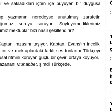
ları ve sakladıkları içten içe büyüyen bir duygusal 
5
p yazmanın neredeyse unutulmuş zarafetini 
tuğumuz soruyu soruyor: Söyleyemediklerimiz, 
z mektuplar bizi nasıl şekillendirir?
ptan imzasını taşıyor. Kaptan, Evans’ın incelikli 
hını ve mektuplardaki farklı ses tonlarını Türkçeye 
al ritmini koruyan güçlü bir çeviri ortaya koyuyor.
6
kazananı 
Muhabbet
, şimdi Türkçede.
3