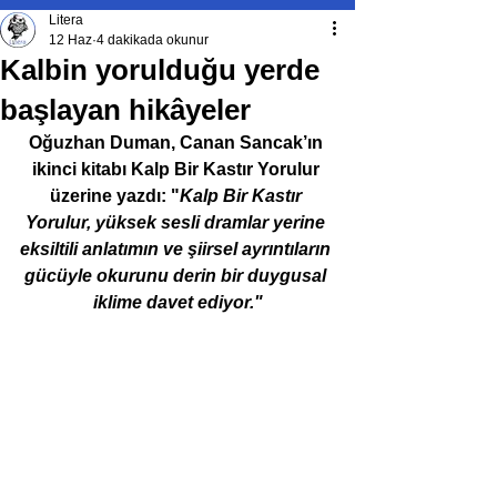
Litera
12 Haz
4 dakikada okunur
Kalbin yorulduğu yerde
başlayan hikâyeler
Oğuzhan Duman, 
Canan Sancak’ın 
ikinci kitabı Kalp Bir Kastır Yorulur 
üzerine yazdı: "
Kalp Bir Kastır 
Yorulur, yüksek sesli dramlar yerine 
eksiltili anlatımın ve şiirsel ayrıntıların 
gücüyle okurunu derin bir duygusal 
iklime davet ediyor."