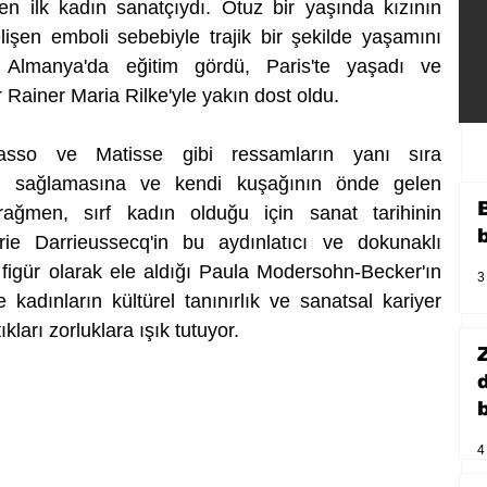
 ilk kadın sanatçıydı. Otuz bir yaşında kızının 
en emboli sebebiyle trajik bir şekilde yaşamını 
, Almanya'da eğitim gördü, Paris'te yaşadı ve 
r Rainer Maria Rilke'yle yakın dost oldu. 
asso ve Matisse gibi ressamların yanı sıra 
ı sağlamasına ve kendi kuşağının önde gelen 
rağmen, sırf kadın olduğu için sanat tarihinin 
rie Darrieussecq'in bu aydınlatıcı ve dokunaklı 
figür olarak ele aldığı Paula Modersohn-Becker'ın 
3
 kadınların kültürel tanınırlık ve sanatsal kariyer 
ları zorluklara ışık tutuyor. 
b
4