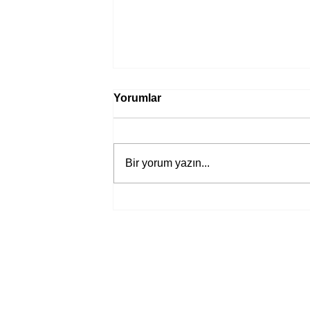
Yorumlar
Bir yorum yazın...
Bir davadan devasa bir devlet
eleştirisine