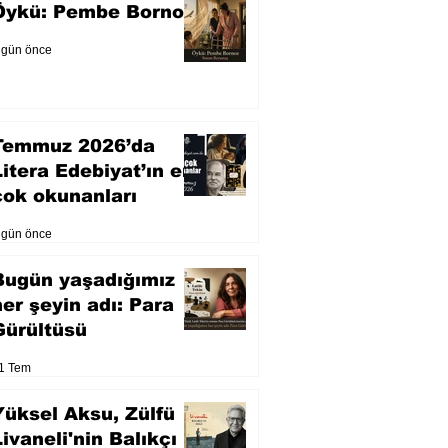
Öykü: Pembe Bornoz
 gün önce
Temmuz 2026’da
Litera Edebiyat’ın en
çok okunanları
 gün önce
Bugün yaşadığımız
her şeyin adı: Para
Gürültüsü
1 Tem
Yüksel Aksu, Zülfü
Livaneli'nin Balıkçı