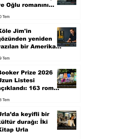
ve Oğlu romanını
sinemaya uyarlıyor
0 Tem
Köle Jim'in
gözünden yeniden
yazılan bir Amerikan
klasiği
9 Tem
Booker Prize 2026
Uzun Listesi
açıklandı: 163 roman
arasından seçilen 13
8 Tem
eser yarışacak
rla’da keyifli bir
kültür durağı: İki
Kitap Urla