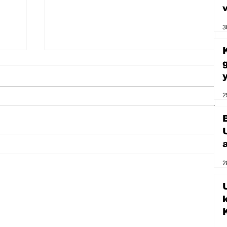
3
2
Zihnin derinliklerinden bilimin
2
ışığına; İnsanlık Karnesi
U