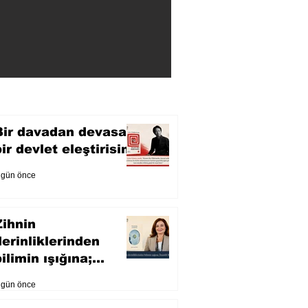
Bir davadan devasa
bir devlet eleştirisine
 gün önce
Zihnin
derinliklerinden
ilimin ışığına;
İnsanlık Karnesi
 gün önce