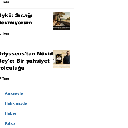
8 Tem
Öykü: Sıcağı
Sevmiyorum
6 Tem
Odysseus'tan Nüvid
Bey'e: Bir şahsiyet
yolculuğu
5 Tem
Anasayfa
Hakkımızda
Haber
Kitap