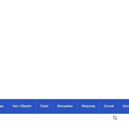
tap
Yazı / Eleştiri
Öykü
Dünyadan
Röportaj
Çocuk
Göz