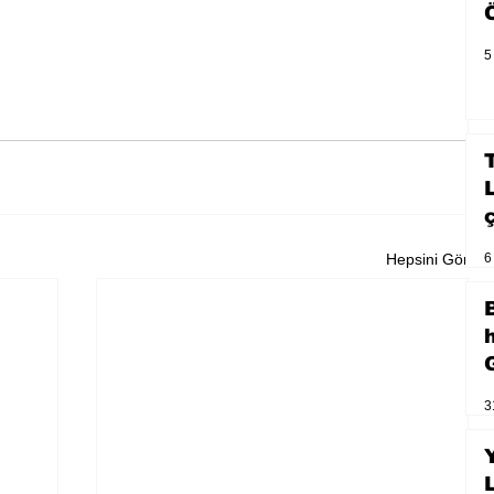
5
Hepsini Gör
6
3