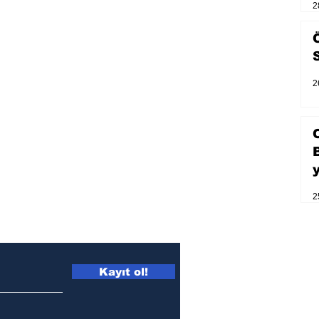
2
2
2
Kayıt ol!