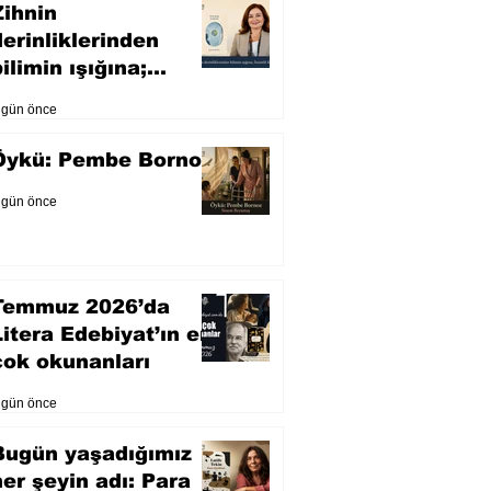
Zihnin
derinliklerinden
ilimin ışığına;
İnsanlık Karnesi
 gün önce
Öykü: Pembe Bornoz
 gün önce
Temmuz 2026’da
Litera Edebiyat’ın en
çok okunanları
 gün önce
Bugün yaşadığımız
her şeyin adı: Para