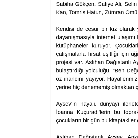
Sabiha Gökçen, Safiye Ali, Selin
Kan, Tomris Hatun, Zümran Ömür
Kendisi de cesur bir kız olarak ye
dayanışmasıyla internet ulaşımı kı
kütüphaneler kuruyor. Çocuklarl
çalışmalarla fırsat eşitliği için 
projesi var. Aslıhan Dağıstanlı Ay
bulaştırdığı yolculuğu, “Ben Değ
öz inancını yayıyor. Hayallerimi
yerine hiç denememiş olmaktan çe
Aysev’in hayali, dünyayı ilerlet
İoanna Kuçuradi’lerin bu topr
çocukların bir gün bu kitaptakiler 
Aslıhan Dağıstanlı Aysev, Ank