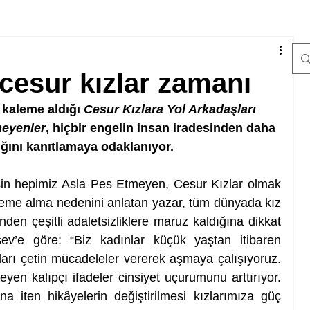
l cesur kızlar zamanı
 kaleme aldığı 
Cesur Kızlara Yol Arkadaşları
meyenler
, hiçbir engelin insan iradesinden daha 
ğını kanıtlamaya odaklanıyor.
çin hepimiz Asla Pes Etmeyen, Cesur Kızlar olmak 
aleme alma nedenini anlatan yazar, tüm dünyada kız 
ünden çeşitli adaletsizliklere maruz kaldığına dikkat 
sev’e göre: “Biz kadınlar küçük yaştan itibaren 
arı çetin mücadeleler vererek aşmaya çalışıyoruz. 
yen kalıpçı ifadeler cinsiyet uçurumunu arttırıyor. 
na iten hikâyelerin değiştirilmesi kızlarımıza güç 