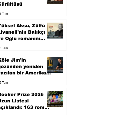
Gürültüsü
1 Tem
Yüksel Aksu, Zülfü
Livaneli'nin Balıkçı
ve Oğlu romanını
sinemaya uyarlıyor
0 Tem
Köle Jim'in
gözünden yeniden
yazılan bir Amerikan
klasiği
9 Tem
Booker Prize 2026
Uzun Listesi
açıklandı: 163 roman
arasından seçilen 13