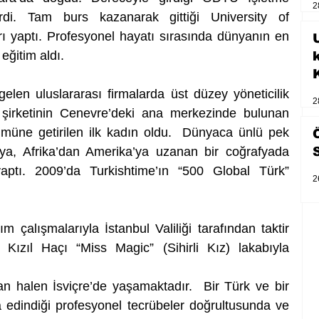
2
rdi. Tam burs kazanarak gittiği University of 
 yaptı. Profesyonel hayatı sırasında dünyanın en 
U
 eğitim aldı.
elen uluslararası firmalarda üst düzey yöneticilik 
2
a şirketinin Cenevre’deki ana merkezinde bulunan 
müne getirilen ilk kadın oldu.  Dünyaca ünlü pek 
a, Afrika’dan Amerika’ya uzanan bir coğrafyada 
ptı. 2009’da Turkishtime’ın “500 Global Türk” 
2
çalışmalarıyla İstanbul Valiliği tarafından taktir 
 Kızıl Haçı “Miss Magic” (Sihirli Kız) lakabıyla 
an halen İsviçre’de yaşamaktadır.  Bir Türk ve bir 
 edindiği profesyonel tecrübeler doğrultusunda ve 