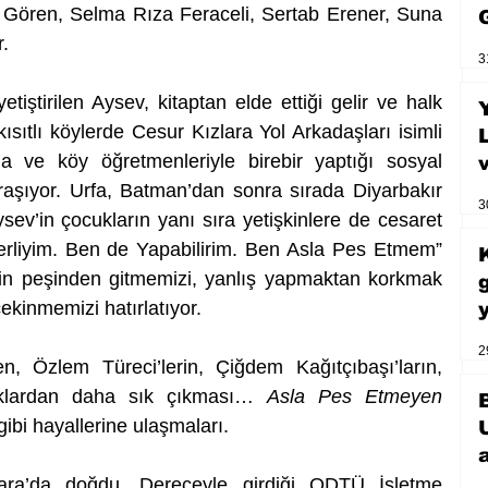
 Gören, Selma Rıza Feraceli, Sertab Erener, Suna 
.
3
tiştirilen Aysev, kitaptan elde ettiği gelir ve halk 
sıtlı köylerde Cesur Kızlara Yol Arkadaşları isimli 
a ve köy öğretmenleriyle birebir yaptığı sosyal 
uğraşıyor. Urfa, Batman’dan sonra sırada Diyarbakır 
3
sev’in çocukların yanı sıra yetişkinlere de cesaret 
erliyim. Ben de Yapabilirim. Ben Asla Pes Etmem” 
zin peşinden gitmemizi, yanlış yapmaktan korkmak 
kinmemizi hatırlatıyor.
2
en, Özlem Türeci’lerin, Çiğdem Kağıtçıbaşı’ların, 
aklardan daha sık çıkması… 
Asla Pes Etmeyen
gibi hayallerine ulaşmaları.
ara’da doğdu. Dereceyle girdiği ODTÜ İşletme 