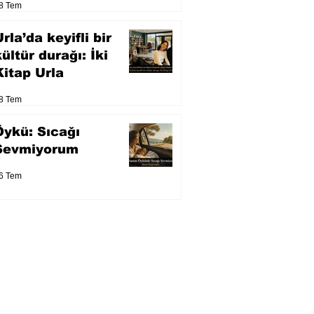
8 Tem
eser yarışacak
rla’da keyifli bir
kültür durağı: İki
Kitap Urla
8 Tem
Öykü: Sıcağı
Sevmiyorum
6 Tem