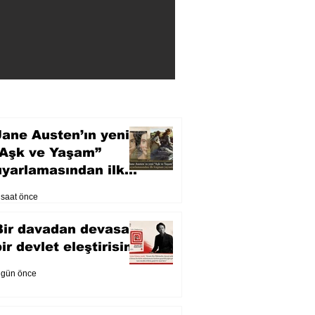
Jane Austen’ın yeni
“Aşk ve Yaşam”
uyarlamasından ilk
fragman yayında
 saat önce
Bir davadan devasa
bir devlet eleştirisine
 gün önce