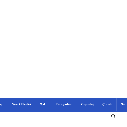
tap
Yazı / Eleştiri
Öykü
Dünyadan
Röportaj
Çocuk
Göz