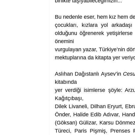
birlikte taşıyabileceğimizin...
Bu nedenle eser, hem kız hem de 
çocukları, kızlara yol arkadaş
olduğunu öğrenerek yetişirlerse t
önemini
vurgulayan yazar, Türkiye’nin dör
mektuplarına da kitapta yer veriyo
Aslıhan Dağıstanlı Aysev’in 
Cesu
kitabında
yer verdiği isimlerse şöyle: Ar
Kağıtçıbaşı,
Dilek Livaneli, Dilhan Eryurt, E
Önder, Halide Edib Adıvar, Hande
(Göksan) Gülizar, Karsu Dönmez
Türeci, Paris Pişmiş, Prenses 