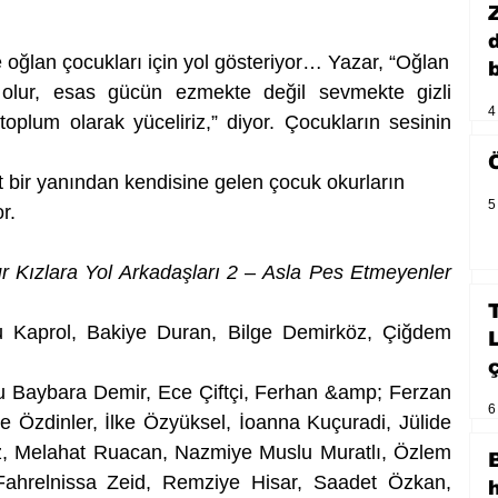
oğlan çocukları için yol gösteriyor… Yazar, “Oğlan
b
ı olur, esas gücün ezmekte değil sevmekte gizli 
4
oplum olarak yüceliriz,” diyor. Çocukların sesinin 
t bir yanından kendisine gelen çocuk okurların
5
r.
r Kızlara Yol Arkadaşları 2
 – 
Asla Pes Etmeyenler
zu Kaprol, Bakiye Duran, Bilge Demirköz, Çiğdem 
bru Baybara Demir, Ece Çiftçi, Ferhan &amp; Ferzan 
6
 Özdinler, İlke Özyüksel, İoanna Kuçuradi, Jülide 
, Melahat Ruacan, Nazmiye Muslu Muratlı, Özlem 
Fahrelnissa Zeid, Remziye Hisar, Saadet Özkan, 