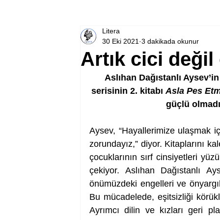
Litera
30 Eki 2021
3 dakikada okunur
Artık cici deği
Aslıhan Dağıstanlı Aysev’in
serisinin 2. kitabı 
Asla Pes Et
güçlü olmadı
Aysev, “Hayallerimize ulaşmak i
zorundayız,” diyor. Kitaplarını k
çocuklarının sırf cinsiyetleri yüz
çekiyor. Aslıhan Dağıstanlı Ay
önümüzdeki engelleri ve önyargıl
Bu mücadelede, eşitsizliği körükle
Ayrımcı dilin ve kızları geri pla