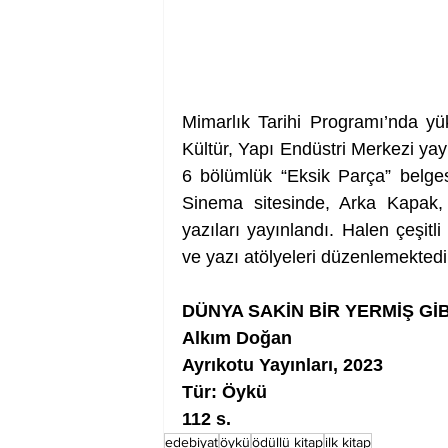
Mimarlık Tarihi Programı’nda yü
Kültür, Yapı Endüstri Merkezi yayınl
6 bölümlük “Eksik Parça” belgese
Sinema sitesinde, Arka Kapak, V
yazıları yayınlandı. Halen çeşitl
ve yazı atölyeleri düzenlemektedi
DÜNYA SAKİN BİR YERMİŞ GİB
Alkım Doğan
Ayrıkotu Yayınları, 2023
Tür: Öykü
112 s.
edebiyat
öykü
ödüllü kitap
ilk kitap