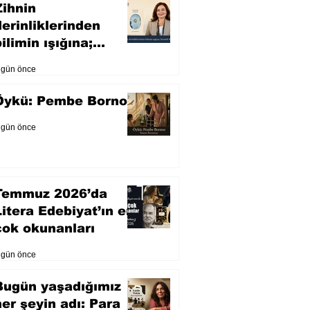
Zihnin
derinliklerinden
ilimin ışığına;
İnsanlık Karnesi
 gün önce
Öykü: Pembe Bornoz
 gün önce
Temmuz 2026’da
Litera Edebiyat’ın en
çok okunanları
 gün önce
Bugün yaşadığımız
her şeyin adı: Para