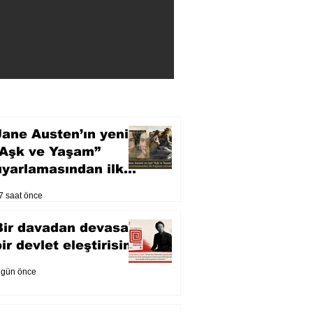
Jane Austen’ın yeni
“Aşk ve Yaşam”
uyarlamasından ilk
fragman yayında
7 saat önce
Bir davadan devasa
bir devlet eleştirisine
 gün önce