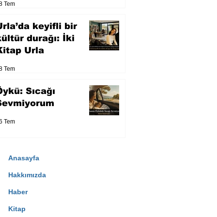
8 Tem
eser yarışacak
rla’da keyifli bir
kültür durağı: İki
Kitap Urla
8 Tem
Öykü: Sıcağı
Sevmiyorum
6 Tem
Anasayfa
Hakkımızda
Haber
Kitap