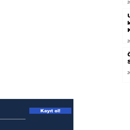
2
U
2
2
Kayıt ol!