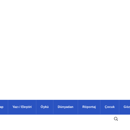
tap
Yazı / Eleştiri
Öykü
Dünyadan
Röportaj
Çocuk
Göz