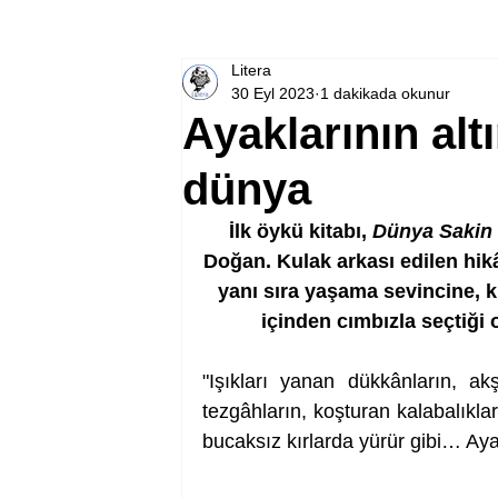
Litera
30 Eyl 2023
1 dakikada okunur
Ayaklarının altı
dünya
İlk öykü kitabı, 
Dünya Sakin 
Doğan. Kulak arkası edilen hikâ
yanı sıra yaşama sevincine, kı
içinden cımbızla seçtiği ol
"Işıkları yanan dükkânların, akş
tezgâhların, koşturan kalabalıkla
bucaksız kırlarda yürür gibi… Aya