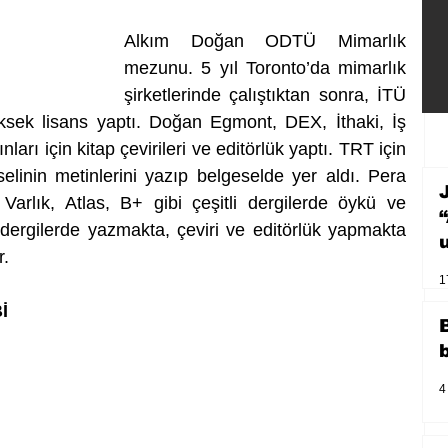
Alkım Doğan ODTÜ Mimarlık 
mezunu. 5 yıl Toronto’da mimarlık 
şirketlerinde çalıştıktan sonra, İTÜ 
ksek lisans yaptı. Doğan Egmont, DEX, İthaki, İş 
arı için kitap çevirileri ve editörlük yaptı. TRT için 
linin metinlerini yazıp belgeselde yer aldı. Pera 
arlık, Atlas, B+ gibi çeşitli dergilerde öykü ve 
i dergilerde yazmakta, çeviri ve editörlük yapmakta 
r.
1
İ
4