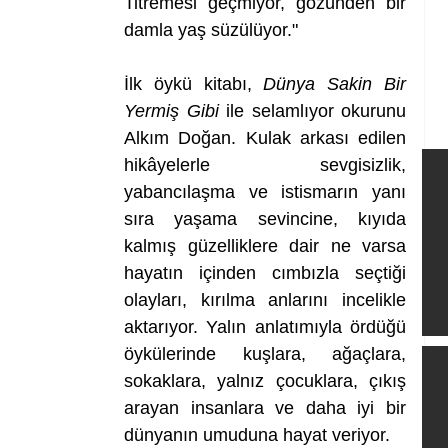
Titremesi geçmiyor, gözünden bir 
damla yaş süzülüyor."
İlk öykü kitabı, 
Dünya Sakin Bir 
Yermiş Gibi
 ile selamlıyor okurunu 
Alkım Doğan. Kulak arkası edilen 
hikâyelerle sevgisizlik, 
yabancılaşma ve istismarın yanı 
sıra yaşama sevincine, kıyıda 
kalmış güzelliklere dair ne varsa 
hayatın içinden cımbızla seçtiği 
olayları, kırılma anlarını incelikle 
aktarıyor. Yalın anlatımıyla ördüğü 
öykülerinde kuşlara, ağaçlara, 
sokaklara, yalnız çocuklara, çıkış 
arayan insanlara ve daha iyi bir 
dünyanın umuduna hayat veriyor.