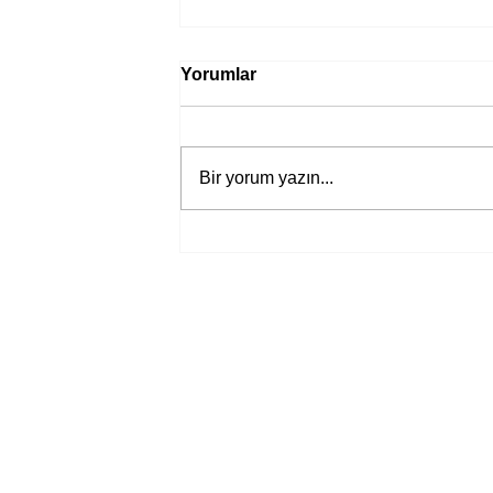
Yorumlar
Bir yorum yazın...
Jane Austen’ın yeni “Aşk ve
Yaşam” uyarlamasından ilk
fragman yayında