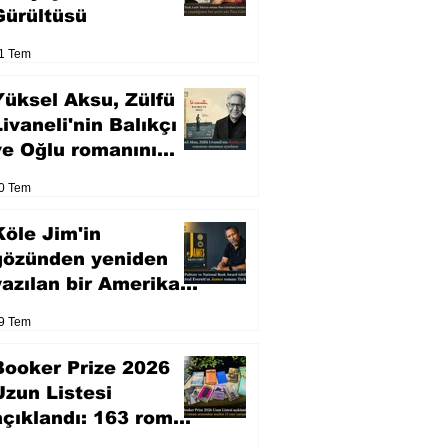
Gürültüsü
1 Tem
Yüksel Aksu, Zülfü
Livaneli'nin Balıkçı
ve Oğlu romanını
sinemaya uyarlıyor
0 Tem
Köle Jim'in
gözünden yeniden
yazılan bir Amerikan
klasiği
9 Tem
Booker Prize 2026
Uzun Listesi
açıklandı: 163 roman
arasından seçilen 13