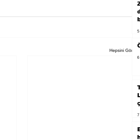
b
5
Hepsini Gör
6
7