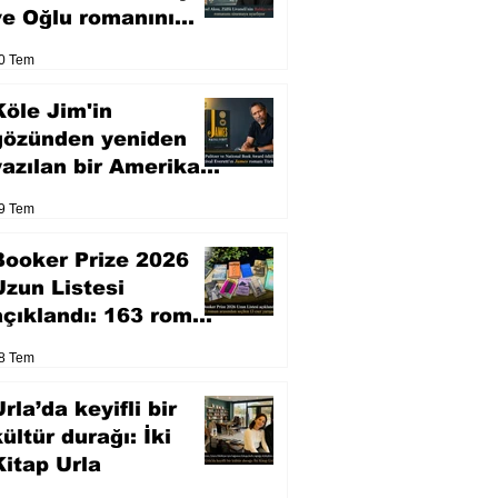
ve Oğlu romanını
sinemaya uyarlıyor
0 Tem
Köle Jim'in
gözünden yeniden
yazılan bir Amerikan
klasiği
9 Tem
Booker Prize 2026
Uzun Listesi
açıklandı: 163 roman
arasından seçilen 13
8 Tem
eser yarışacak
rla’da keyifli bir
kültür durağı: İki
Kitap Urla