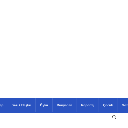
tap
Yazı / Eleştiri
Öykü
Dünyadan
Röportaj
Çocuk
Göz