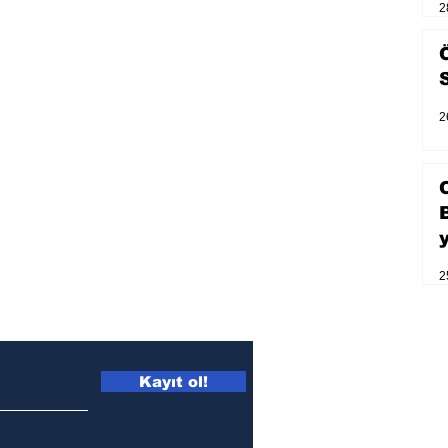
2
2
2
Kayıt ol!