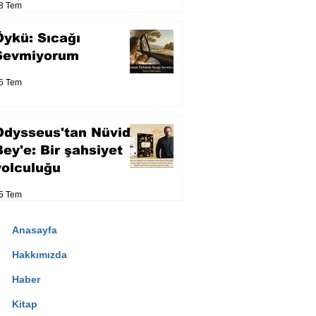
8 Tem
Öykü: Sıcağı
Sevmiyorum
6 Tem
Odysseus'tan Nüvid
Bey'e: Bir şahsiyet
yolculuğu
5 Tem
Anasayfa
Hakkımızda
Haber
Kitap