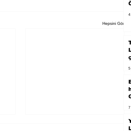
4
Hepsini Gör
5
7