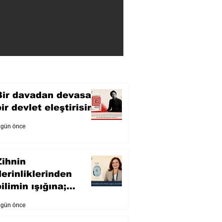
Bir davadan devasa
bir devlet eleştirisine
 gün önce
Zihnin
derinliklerinden
ilimin ışığına;
İnsanlık Karnesi
 gün önce