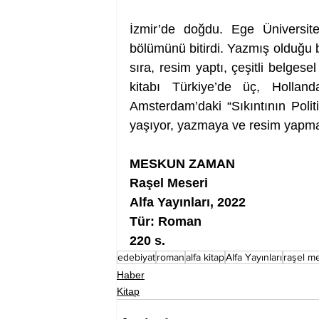
İzmir’de doğdu. Ege Üniversite
bölümünü bitirdi. Yazmış olduğu b
sıra, resim yaptı, çeşitli belgese
kitabı Türkiye’de üç, Hollanda
Amsterdam’daki “Sıkıntının Politi
yaşıyor, yazmaya ve resim yapm
MESKUN ZAMAN
Raşel Meseri
Alfa Yayınları, 2022
Tür: Roman 
220 s.
edebiyat
roman
alfa kitap
Alfa Yayınları
raşel m
Haber
Kitap