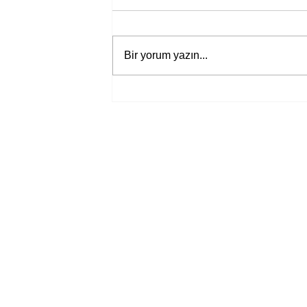
Bir yorum yazın...
Bir davadan devasa bir devlet
eleştirisine