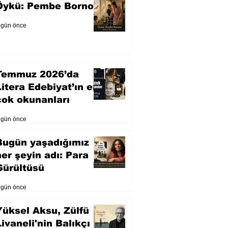
Öykü: Pembe Bornoz
 gün önce
Temmuz 2026’da
Litera Edebiyat’ın en
çok okunanları
 gün önce
Bugün yaşadığımız
her şeyin adı: Para
Gürültüsü
 gün önce
Yüksel Aksu, Zülfü
Livaneli'nin Balıkçı