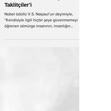
23 Tem 2024
Nobel ödüllü V.S. Naipaul'un
Taklitçiler'i
Nobel ödüllü V.S. Naipaul’un deyimiyle,
“Kendisiyle ilgili hiçbir şeye güvenmemeyi
öğrenen sömürge insanının, insanlığın
koşullarını...