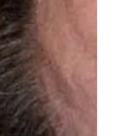
Dergi
-Mahir Ünsal Eriş
-Elçin Poyrazlar
umut
-Doğuş Sarpkaya
-Haziran Düzkan
-Asuman
Kafaoğlu-Büke
-Hikmet
Hükümenoğlu
-Seda Ateş
-Murat Gülsoy
-Aysu Önen
-Okan Okumuş
-Nuray Önoğlu
-Aynur Kulak
-Sibel Yükler