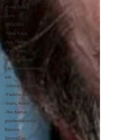
-Fatih Balkış
Öykü
ONSORU
-Nilay Kaya
-Aslı Perker
-Ege Soley
-Sevinç Koçak
CevirmeniAnlatiyor
ask
-Gonca Vuslateri
-Fadime Uslu
-İnanç Avadit
-İlke Kamar
gozdenkacanlar
Basucu
SemraEge