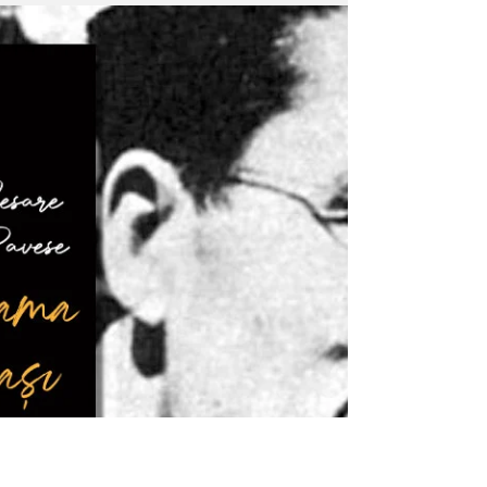
çalışmanın yer aldığı Fransa'nın Kimliği adlı
kitap...