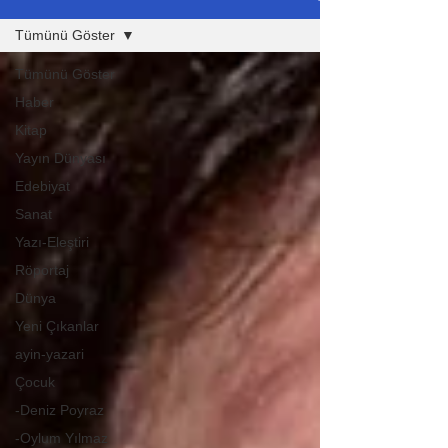
Tümünü Göster
Tümünü Göster
Haber
Kitap
Yayın Dünyası
Edebiyat
Sanat
Yazı-Eleştiri
Röportaj
Dünya
Yeni Çıkanlar
ayin-yazari
Çocuk
-Deniz Poyraz
-Oylum Yılmaz