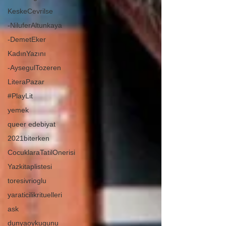
KeskeCevrilse
-NiluferAltunkaya
-DemetEker
KadınYazını
-AysegulTozeren
LiteraPazar
#PlayLit
yemek
queer edebiyat
2021biterken
CocuklaraTatilOnerisi
Yazkitaplistesi
toresivrioglu
yaraticilikrituelleri
ask
dunyaoykugunu