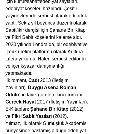
için kültür/sanat/edebiyat sayfaları, 
edebiyat köşeleri hazırladı. Çeşitli 
yayınevlerinde serbest olarak editörlük 
yaptı. Sekiz yıl boyunca düzenli olarak 
Sabitfikir dergisi için Şahane Bir Kitap 
ve Fikri Sabit köşelerini kaleme aldı. 
2020 yılında Londra’da, bir edebiyat ve 
içerik üretim platformu olarak Kultura 
Litera’yı kurdu. Halen serbest editörlük 
ve içerik/yazar danışmanlığı 
yapmaktadır.
İlk romanı, 
Cadı 
2013 (İletişim 
Yayınları). 
Duygu Asena Roman 
Ödülü
’ne layık görülen ikinci romanı, 
Gerçek Hayat
 2017 (İletişim Yayınları). 
E-Kitapları: 
Şahane Bir Kitap 
(2012) 
ve 
Fikri Sabit Yazıları 
(2012).
Yılmaz, ilk olarak Gümüşlük Akademisi 
bünyesinde başlamış olduğu edebiyat 