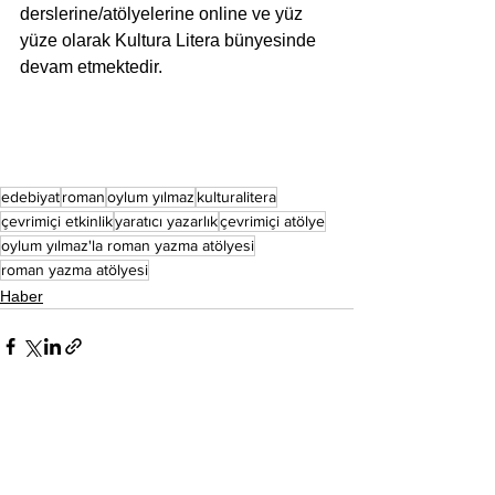
derslerine/atölyelerine online ve yüz 
yüze olarak Kultura Litera bünyesinde 
devam etmektedir.
edebiyat
roman
oylum yılmaz
kulturalitera
çevrimiçi etkinlik
yaratıcı yazarlık
çevrimiçi atölye
oylum yılmaz'la roman yazma atölyesi
roman yazma atölyesi
Haber
Hepsini Gör
Son Yazılar