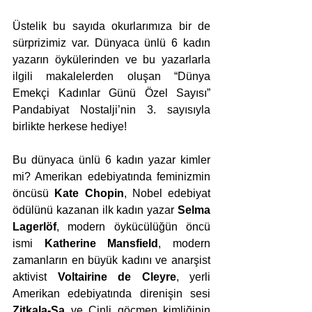
Üstelik bu sayıda okurlarımıza bir de 
sürprizimiz var. Dünyaca ünlü 6 kadın 
yazarın öykülerinden ve bu yazarlarla 
ilgili makalelerden oluşan “Dünya 
Emekçi Kadınlar Günü Özel Sayısı” 
Pandabiyat Nostalji’nin 3. sayısıyla 
birlikte herkese hediye!
Bu dünyaca ünlü 6 kadın yazar kimler 
mi? Amerikan edebiyatında feminizmin 
öncüsü 
Kate Chopin
, Nobel edebiyat 
ödülünü kazanan ilk kadın yazar 
Selma 
Lagerlöf
, modern öykücülüğün öncü 
ismi 
Katherine Mansfield
, modern 
zamanların en büyük kadını ve anarşist 
aktivist 
Voltairine de Cleyre
, yerli 
Amerikan edebiyatında direnişin sesi 
Zitkala-Sa
 ve Çinli göçmen kimliğinin 