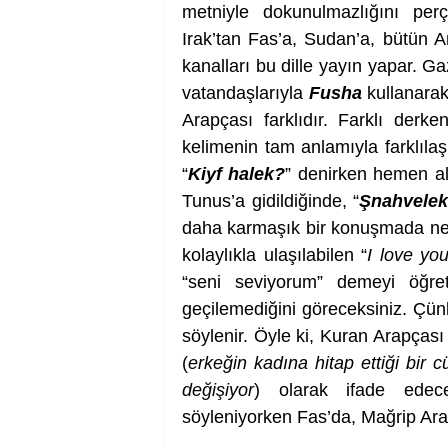
metniyle dokunulmazlığını perç
Irak’tan Fas’a, Sudan’a, bütün A
kanalları bu dille yayın yapar. Gaz
vatandaşlarıyla 
Fusha
 kullanarak
Arapçası farklıdır. Farklı derke
kelimenin tam anlamıyla farklılaş
“
Kiyf halek?
” denirken hemen al
Tunus’a gidildiğinde, “
Şnahvelek
daha karmaşık bir konuşmada ne ka
kolaylıkla ulaşılabilen “
I love yo
“seni seviyorum” demeyi öğrete
geçilemediğini göreceksiniz. Çün
söylenir. Öyle ki, Kuran Arapçası
(
erkeğin kadına hitap ettiği bir 
değişiyor
) olarak ifade edec
söyleniyorken Fas’da, Mağrip Ara