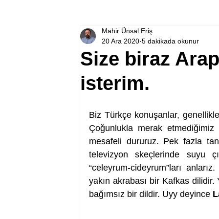
Mahir Ünsal Eriş
20 Ara 2020
5 dakikada okunur
Size biraz Ar
isterim.
Biz Türkçe konuşanlar, genellikl
Çoğunlukla merak etmediğimiz iç
mesafeli dururuz. Pek fazla t
televizyon skeçlerinde suyu çık
“celeyrum-cideyrum”ları anlarız
yakın akrabası bir Kafkas dilidir
bağımsız bir dildir. Uyy deyince 
L