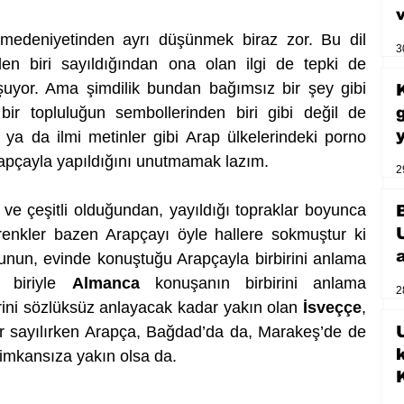
 medeniyetinden ayrı düşünmek biraz zor. Bu dil 
3
en biri sayıldığından ona olan ilgi de tepki de 
uyor. Ama şimdilik bundan bağımsız bir şey gibi 
ir topluluğun sembollerinden biri gibi değil de 
fi ya da ilmi metinler gibi Arap ülkelerindeki porno 
Arapçayla yapıldığını unutmamak lazım.
2
 ve çeşitli olduğundan, yayıldığı topraklar boyunca 
renkler bazen Arapçayı öyle hallere sokmuştur ki 
slunun, evinde konuştuğu Arapçayla birbirini anlama 
 biriyle 
Almanca
 konuşanın birbirini anlama 
2
rini sözlüksüz anlayacak kadar yakın olan 
İsveççe
, 
er sayılırken Arapça, Bağdad’da da, Marakeş’de de 
U
ı imkansıza yakın olsa da.