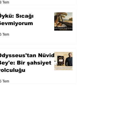
8 Tem
Öykü: Sıcağı
Sevmiyorum
6 Tem
Odysseus'tan Nüvid
Bey'e: Bir şahsiyet
yolculuğu
5 Tem