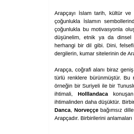
Arapçayı İslam tarih, kültür ve
çoğunlukla İslamın sembollerind
çoğunlukla bu motivasyonla oluş
düşünelim, etnik ya da dinsel b
herhangi bir dil gibi. Dini, felse
dergilerin, kumar sitelerinin de 
Arapça, coğrafi alanı biraz geniş
türlü renklere bürünmüştür. Bu 
örneğin bir Suriyeli ile bir Tunu
ihtimali, 
Holllandaca
 konuşan
ihtimalinden daha düşüktür. Birbi
Danca
, 
Norveççe
 bağımsız dill
Arapçadır. Birbirilerini anlamalar