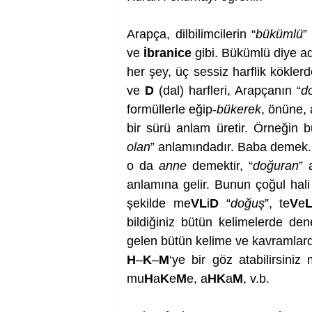
Arapça, dilbilimcilerin “
bükümlü
”
ve 
İbranice
 gibi. Bükümlü diye a
her şey, üç sessiz harflik köklerd
ve 
D
 (dal) harfleri, Arapçanın “
d
formüllerle eğip-
bükerek
, önüne, 
bir sürü anlam üretir. Örneğin 
olan
” anlamındadır. Baba demek
o da 
anne
 demektir, “
doğuran
” 
anlamına gelir. Bunun çoğul hali
şekilde me
VL
i
D
 “
doğuş
”, te
V
e
bildiğiniz bütün kelimelerde deney
gelen bütün kelime ve kavramlarda
H
–
K
–
M
‘ye bir göz atabilirsiniz
mu
H
a
K
e
M
e, a
HK
a
M
, v.b.