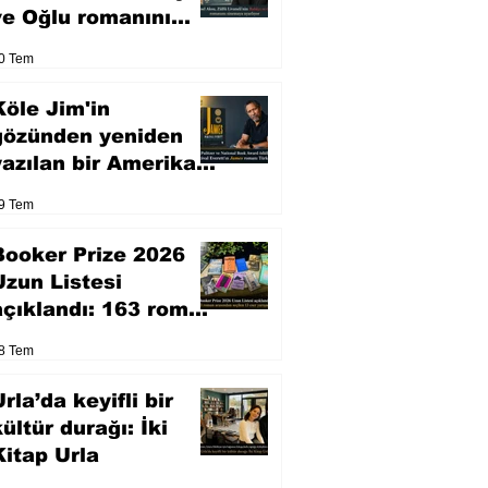
ve Oğlu romanını
sinemaya uyarlıyor
0 Tem
Köle Jim'in
gözünden yeniden
yazılan bir Amerikan
klasiği
9 Tem
Booker Prize 2026
Uzun Listesi
açıklandı: 163 roman
arasından seçilen 13
8 Tem
eser yarışacak
rla’da keyifli bir
kültür durağı: İki
Kitap Urla