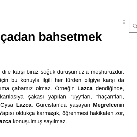
apçadan bahsetmek
e dile karşı biraz soğuk duruşumuzla meşhuruzdur. 
in bu konuyla ilgili her türden bilgiye karşı da 
anıma çabamız olmaz. Örneğin 
Lazca
 dendiğinde, 
arılasıya şakası yapılan “uyy”ları, “haçan”ları, 
. Oysa 
Lazca
, Gürcistan’da yaşayan 
Megrelce
nin 
. Yapısı oldukça karmaşık, öğrenmesi hakikaten zor, 
azca
 konuşulmuş sayılmaz.