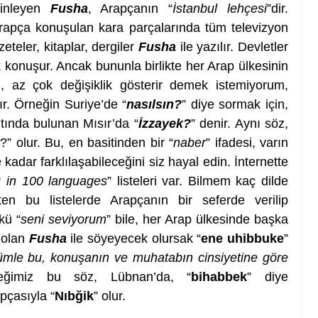
inleyen 
Fusha
, Arapçanın “
İstanbul lehçesi
”dir. 
rapça konuşulan kara parçalarında tüm televizyon 
eteler, kitaplar, dergiler 
Fusha
 ile yazılır. Devletler 
 konuşur. Ancak bununla birlikte her Arap ülkesinin 
n, az çok değişiklik gösterir demek istemiyorum, 
ır. Örneğin Suriye’de “
nasılsın?
” diye sormak için, 
tında bulunan Mısır’da “
İzzayek?
” denir. Aynı söz, 
?” olur. Bu, en basitinden bir “
naber
” ifadesi, varın 
dar farklılaşabileceğini siz hayal edin. İnternette 
u in 100 languages
” listeleri var. Bilmem kaç dilde 
n bu listelerde Arapçanın bir seferde verilip 
kü “
seni seviyorum
” bile, her Arap ülkesinde başka 
 olan 
Fusha
 ile söyeyecek olursak “
ene uhibbuke
” 
cümle bu, konuşanın ve muhatabın cinsiyetine göre 
eğimiz bu söz, Lübnan’da, “
bihabbek
” diye 
pçasıyla “
Nıbğik
” olur.