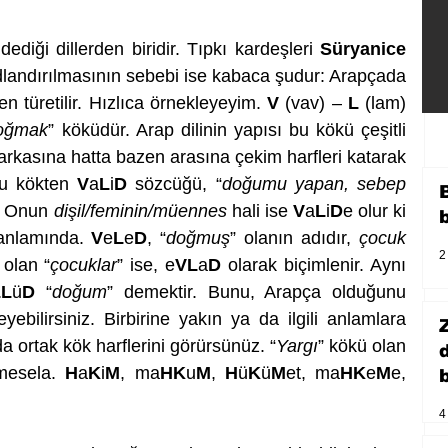
 dediği dillerden biridir. Tıpkı kardeşleri 
Süryanice
dlandırılmasının sebebi ise kabaca şudur: Arapçada 
en türetilir. Hızlıca örnekleyeyim. 
V
 (vav) – 
L
 (lam) 
oğmak
” köküdür. Arap dilinin yapısı bu kökü çeşitli 
arkasına hatta bazen arasına çekim harfleri katarak 
bu kökten 
V
a
L
i
D
 sözcüğü, “
doğumu yapan, sebep 
. Onun 
dişil/feminin/müennes
 hali ise 
V
a
L
i
D
e olur ki 
anlamında. 
V
e
L
e
D
, “
doğmuş
” olanın adıdır, 
çocuk
2
 olan “
çocuklar
” ise, e
VL
a
D
 olarak biçimlenir. Aynı 
LL
ü
D
 “
doğum
” demektir. Bunu, Arapça olduğunu 
ebilirsiniz. Birbirine yakın ya da ilgili anlamlara 
 ortak kök harflerini görürsünüz. “
Yargı
” kökü olan 
 mesela. 
H
a
K
i
M
, ma
HK
u
M
, 
H
ü
K
ü
M
et, ma
HK
e
M
e, 
b
4