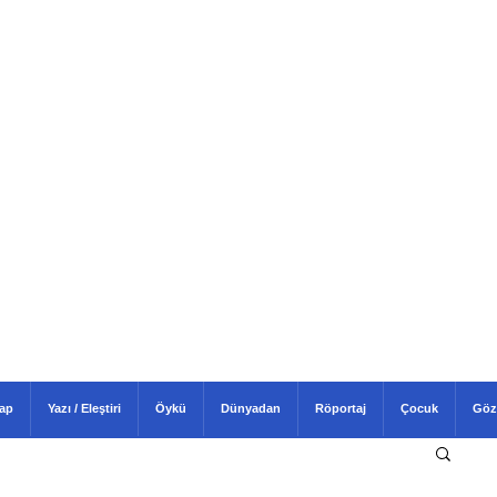
tap
Yazı / Eleştiri
Öykü
Dünyadan
Röportaj
Çocuk
Göz