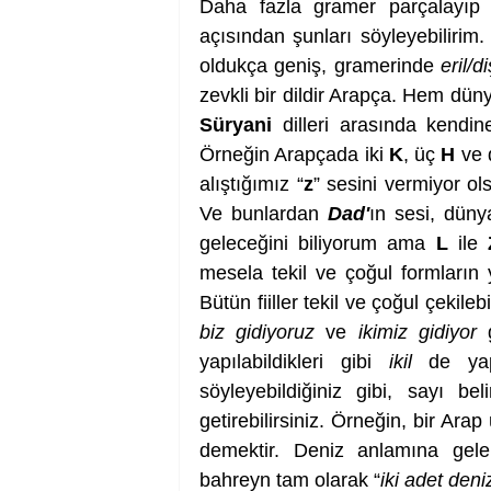
Daha fazla gramer parçalayıp c
açısından şunları söyleyebilirim.
oldukça geniş, gramerinde 
eril/di
zevkli bir dildir Arapça. Hem dün
Süryani
 dilleri arasında kendine
Örneğin Arapçada iki 
K
, üç 
H
 ve 
alıştığımız “
z
” sesini vermiyor ol
Ve bunlardan 
Dad'
ın sesi, düny
geleceğini biliyorum ama 
L
 ile 
mesela tekil ve çoğul formların 
Bütün fiiller tekil ve çoğul çekilebi
biz gidiyoruz
 ve 
ikimiz gidiyor
 
yapılabildikleri gibi 
ikil
 de yapı
söyleyebildiğiniz gibi, sayı b
getirebilirsiniz. Örneğin, bir Arap
demektir. Deniz anlamına gel
bahreyn tam olarak “
iki adet deni