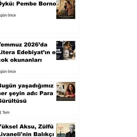
Öykü: Pembe Bornoz
 gün önce
Temmuz 2026’da
Litera Edebiyat’ın en
çok okunanları
 gün önce
Bugün yaşadığımız
her şeyin adı: Para
Gürültüsü
1 Tem
Yüksel Aksu, Zülfü
Livaneli'nin Balıkçı