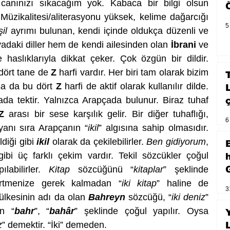
anınızı sıkacağım yok. Kabaca bir bilgi olsun 
 Müzikalitesi/aliterasyonu yüksek, kelime dağarcığı 
5
şil
 ayrımı bulunan, kendi içinde oldukça düzenli ve 
yadaki diller hem de kendi ailesinden olan 
İbrani
 ve 
 haslıklarıyla dikkat çeker. Çok özgün bir dildir. 
dört tane de 
Z
 harfi vardır. Her biri tam olarak bizim 
sa da bu dört 
Z
 harfi de aktif olarak kullanılır dilde. 
ada tektir. Yalnızca Arapçada bulunur. Biraz tuhaf 
Z
 arası bir sese karşılık gelir. Bir diğer tuhaflığı, 
6
yanı sıra Arapçanın “
ikil
” algısına sahip olmasıdır. 
ldiği gibi 
ikil
 olarak da çekilebilirler. 
Ben gidiyorum
, 
gibi üç farklı çekim vardır. Tekil sözcükler çoğul 
labilirler. 
Kitap
 sözcüğünü “
kitaplar
” şeklinde 
elirtmenize gerek kalmadan “
iki kitap
” haline de 
3
 ülkesinin adı da olan 
Bahreyn
 sözcüğü, “
iki deniz
” 
en “
bahr
”, “
bahâr
” şeklinde çoğul yapılır. Oysa 
z
” demektir. “İki” demeden.