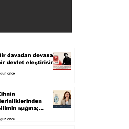
Bir davadan devasa
bir devlet eleştirisine
 gün önce
Zihnin
derinliklerinden
ilimin ışığına;
İnsanlık Karnesi
 gün önce