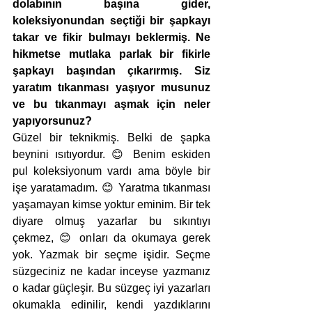
dolabının başına gider, 
koleksiyonundan seçtiği bir şapkayı 
takar ve fikir bulmayı beklermiş. Ne 
hikmetse mutlaka parlak bir fikirle 
şapkayı başından çıkarırmış. Siz 
yaratım tıkanması yaşıyor musunuz 
ve bu tıkanmayı aşmak için neler 
yapıyorsunuz?
Güzel bir teknikmiş. Belki de şapka 
beynini ısıtıyordur. 😊 Benim eskiden 
pul koleksiyonum vardı ama böyle bir 
işe yaratamadım. 😊 Yaratma tıkanması 
yaşamayan kimse yoktur eminim. Bir tek 
diyare olmuş yazarlar bu sıkıntıyı 
çekmez, 😊 onları da okumaya gerek 
yok. Yazmak bir seçme işidir. Seçme 
süzgeciniz ne kadar inceyse yazmanız 
o kadar güçleşir. Bu süzgeç iyi yazarları 
okumakla edinilir, kendi yazdıklarını 