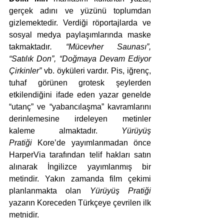
gerçek adını ve yüzünü toplumdan 
gizlemektedir. Verdiği röportajlarda ve 
sosyal medya paylaşımlarında maske 
takmaktadır
. “Mücevher Saunası”, 
“Satılık Don”, “Doğmaya Devam Ediyor 
Çirkinler” 
vb. öyküleri vardır. Pis, iğrenç, 
tuhaf görünen grotesk şeylerden 
etkilendiğini ifade eden yazar genelde 
“utanç” ve “yabancılaşma” kavramlarını 
derinlemesine irdeleyen metinler 
kaleme almaktadır. 
Yürüyüş 
Pratiği
 Kore’de yayımlanmadan önce 
HarperVia tarafından telif hakları satın 
alınarak İngilizce yayımlanmış bir 
metindir. Yakın zamanda film çekimi 
planlanmakta olan 
Yürüyüş Pratiği 
yazarın Koreceden Türkçeye çevrilen ilk 
metnidir.