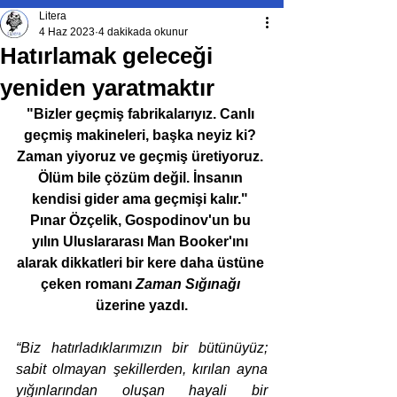
Litera
4 Haz 2023
4 dakikada okunur
Hatırlamak geleceği
yeniden yaratmaktır
"Bizler geçmiş fabrikalarıyız. Canlı 
geçmiş makineleri, başka neyiz ki? 
Zaman yiyoruz ve geçmiş üretiyoruz. 
Ölüm bile çözüm değil. İnsanın 
kendisi gider ama geçmişi kalır." 
Pınar Özçelik, Gospodinov'un bu 
yılın Uluslararası Man Booker'ını 
alarak dikkatleri bir kere daha üstüne 
çeken romanı 
Zaman Sığınağı
üzerine yazdı.
“Biz hatırladıklarımızın bir bütünüyüz; 
sabit olmayan şekillerden, kırılan ayna 
yığınlarından oluşan hayali bir 