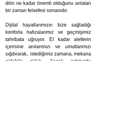
dilin ne kadar önemli olduğunu anlatan 
bir zaman felsefesi romanıdır.
Dijital hayatlarımızın bize sağladığı 
konforla hafızalarımız ve geçmişimiz 
tahribata uğruyor. El kadar aletlerin 
içerisine anılarımızı ve umutlarımızı 
sığdırarak,  istediğimiz zamana, mekana 
gidebilir olduk. Ancak sırtımızda 
sorgulamaya fırsat bulamadığımız 
geçmişin ve zamanın ağırlığıyla da 
yaşamaya devam ediyoruz. Geçmiş 
hiçbir zaman yitip gitmiyor, en gerçeği 
ile içimizde hayatlarımızın sonuna kadar 
bizimle yaşamaya devam ediyor.  
İstenildiği kadar siyasi tarihlerimiz 
yeniden yazılsın, unutmazsan 
yaşayamazsın denilsin, geçmişimiz ve 
anılarımız yok edilmeye çalışılsın, 