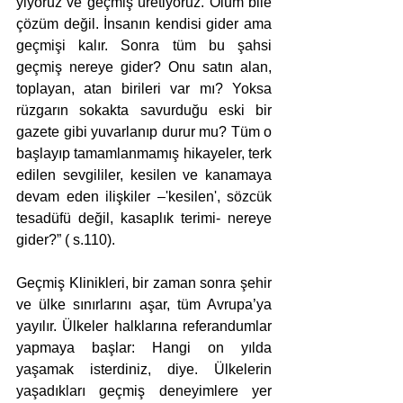
yiyoruz ve geçmiş üretiyoruz. Ölüm bile 
çözüm değil. İnsanın kendisi gider ama 
geçmişi kalır. Sonra tüm bu şahsi 
geçmiş nereye gider? Onu satın alan, 
toplayan, atan birileri var mı? Yoksa 
rüzgarın sokakta savurduğu eski bir 
gazete gibi yuvarlanıp durur mu? Tüm o 
başlayıp tamamlanmamış hikayeler, terk 
edilen sevgililer, kesilen ve kanamaya 
devam eden ilişkiler –'kesilen', sözcük 
tesadüfü değil, kasaplık terimi- nereye 
gider?” ( s.110).
Geçmiş Klinikleri, bir zaman sonra şehir 
ve ülke sınırlarını aşar, tüm Avrupa’ya 
yayılır. Ülkeler halklarına referandumlar 
yapmaya başlar: Hangi on yılda 
yaşamak isterdiniz, diye. Ülkelerin 
yaşadıkları geçmiş deneyimlere yer 