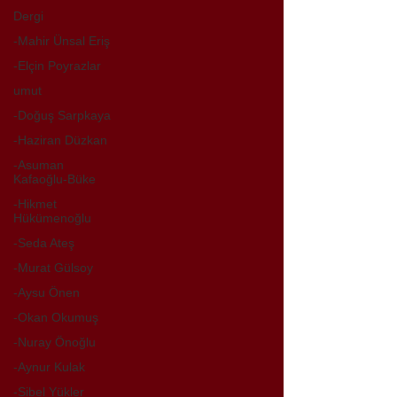
Dergi
-Mahir Ünsal Eriş
-Elçin Poyrazlar
umut
-Doğuş Sarpkaya
-Haziran Düzkan
-Asuman
Kafaoğlu-Büke
-Hikmet
Hükümenoğlu
-Seda Ateş
-Murat Gülsoy
-Aysu Önen
-Okan Okumuş
-Nuray Önoğlu
-Aynur Kulak
-Sibel Yükler