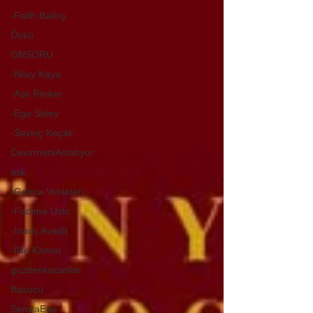
-Fatih Balkış
Öykü
ONSORU
-Nilay Kaya
-Aslı Perker
-Ege Soley
-Sevinç Koçak
CevirmeniAnlatiyor
ask
-Gonca Vuslateri
-Fadime Uslu
-İnanç Avadit
-İlke Kamar
gozdenkacanlar
Basucu
SemraEge