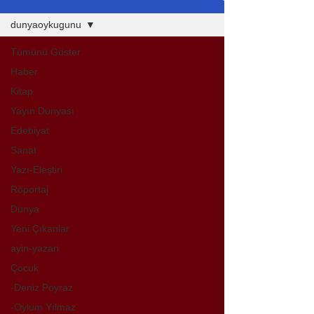
dunyaoykugunu
Tümünü Göster
Haber
Kitap
Yayın Dünyası
Edebiyat
Sanat
Yazı-Eleştiri
Röportaj
Dünya
Yeni Çıkanlar
ayin-yazari
Çocuk
-Deniz Poyraz
-Oylum Yılmaz