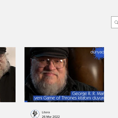
p
Yayın Dünyası
Edebiyat
Sanat
Dünya
Yeni Çıkanlar
ayin-yazari
-Oylum Yılmaz
Dergi
-Mahir Ünsal Eriş
-Doğuş Sarpkaya
-Haziran Düzkan
Hikmet Hükümenoğlu
-Seda Ateş
Litera
26 Mar 2022