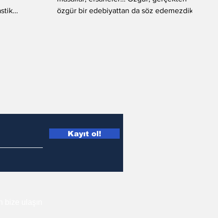
stik
özgür bir edebiyattan da söz edemezdik…
Çünkü hayal...
Kayıt ol!
in bize ulaşın