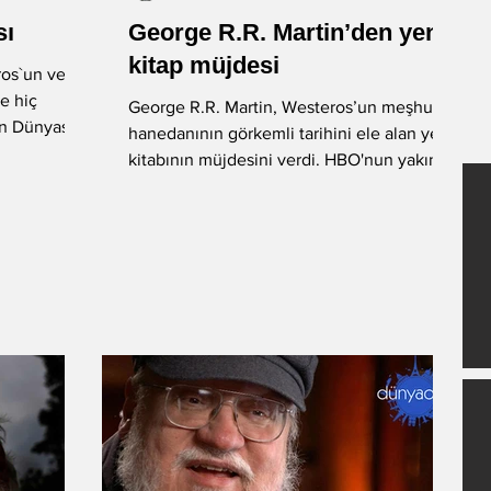
sı
George R.R. Martin’den yeni
-Okan Okumuş
-Nuray Önoğlu
kitap müjdesi
ros`un ve
e hiç
George R.R. Martin, Westeros’un meşhur
in Dünyası
hanedanının görkemli tarihini ele alan yeni
-Fatih Balkış
Öykü
kitabının müjdesini verdi. HBO'nun yakında
gösterime...