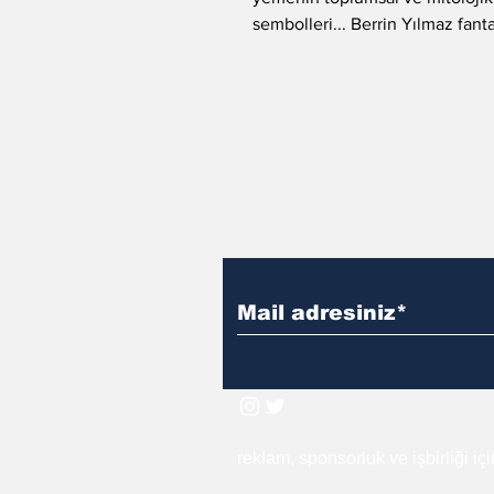
sembolleri... Berrin Yılmaz fanta
edebiyata damgasını vuran...
reklam, sponsorluk ve işbirliği iç