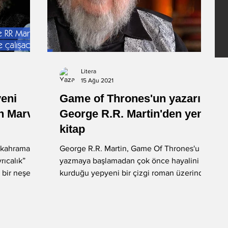
Litera
15 Ağu 2021
yeni
Game of Thrones'un yazarı
in Marvel
George R.R. Martin'den yeni
kitap
r kahraman
George R.R. Martin, Game Of Thrones'u
rıcalık”
yazmaya başlamadan çok önce hayalini
 bir neşe”
kurduğu yepyeni bir çizgi roman üzerinde
çalıştığın açıkladı....