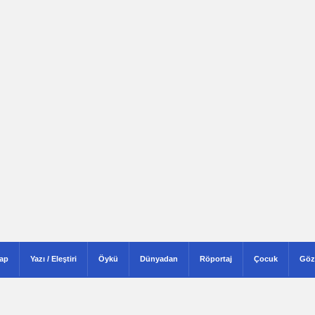
tap
Yazı / Eleştiri
Öykü
Dünyadan
Röportaj
Çocuk
Göz