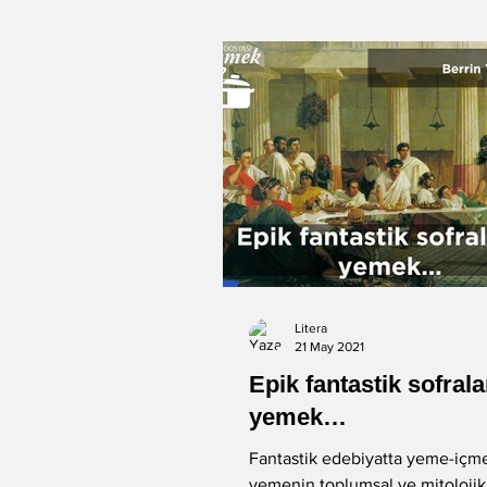
Litera
21 May 2021
Epik fantastik sofral
yemek…
Fantastik edebiyatta yeme-içme 
yemenin toplumsal ve mitolojik