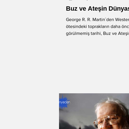
Buz ve Ateşin Dünya
-Murat Gülsoy
-Aysu Önen
George R. R. Martin`den Weste
ötesindeki toprakların daha önc
görülmemiş tarihi, Buz ve Ateş
-Aynur Kulak
-Sibel Yükler
okuruyla buluştu....