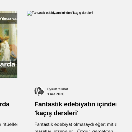
Oylum Yılmaz
9 Ara 2020
arda
Fantastik edebiyatın içinden
'kaçış dersleri'
ritüelleri,
Fantastik edebiyat olmasaydı eğer; mitler,
masallar, efsaneler… Özgür, gerçekten