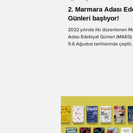
2. Marmara Adası Ed
-Murat Gülsoy
-Aysu Önen
Günleri başlıyor!
2022 yılında ilki düzenlenen 
Adası Edebiyat Günleri (MAEG) b
-Aynur Kulak
-Sibel Yükler
5-6 Ağustos tarihlerinde çeşitli
etkinliklerle...