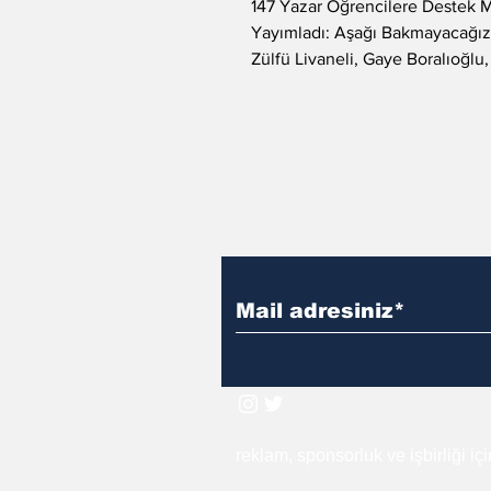
147 Yazar Öğrencilere Destek M
Yayımladı: Aşağı Bakmayacağız
Zülfü Livaneli, Gaye Boralıoğlu
Devecioğlu, Orhan...
reklam, sponsorluk ve işbirliği iç