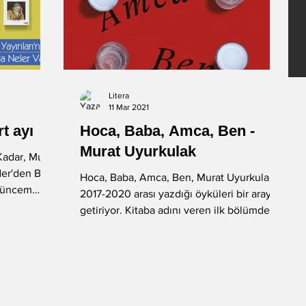
Litera
11 Mar 2021
t ayı
Hoca, Baba, Amca, Ben -
Murat Uyurkulak
Kadar, Murat
er'den Bir
Hoca, Baba, Amca, Ben, Murat Uyurkulak’ın
ngüncem
2017-2020 arası yazdığı öyküleri bir araya
getiriyor. Kitaba adını veren ilk bölümde
dört...