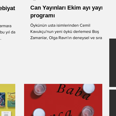
Can Yayınları Ekim ayı yayın
ebiyat
-Okan Okumuş
-Nuray Önoğlu
programı
Öykünün usta isimlerinden Cemil
Marmara
Kavukçu'nun yeni öykü derlemesi Boş
u yıl da 4-
-Fatih Balkış
Öykü
Zamanlar, Olga Ravn'ın deneysel ve sıra
dışı romanı Personel, Murat...