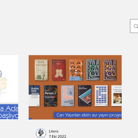
p
Yayın Dünyası
Edebiyat
Sanat
Dünya
Yeni Çıkanlar
ayin-yazari
-Oylum Yılmaz
Dergi
-Mahir Ünsal Eriş
-Doğuş Sarpkaya
-Haziran Düzkan
Hikmet Hükümenoğlu
-Seda Ateş
Litera
7 Eki 2022