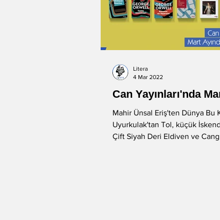
Litera
4 Mar 2022
Can Yayınları'nda Mar
Mahir Ünsal Eriş'ten Dünya Bu 
Uyurkulak'tan Tol, küçük İskend
Çift Siyah Deri Eldiven ve Ca
yeni...