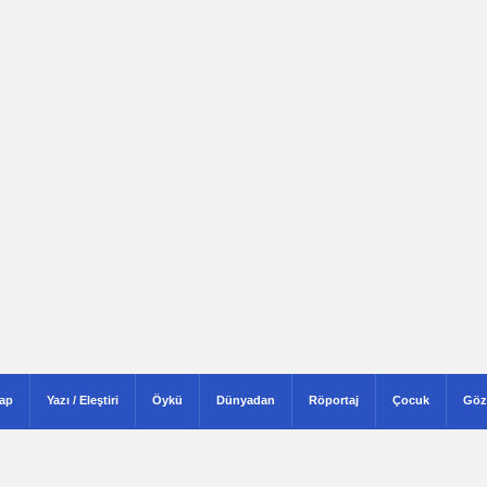
tap
Yazı / Eleştiri
Öykü
Dünyadan
Röportaj
Çocuk
Göz