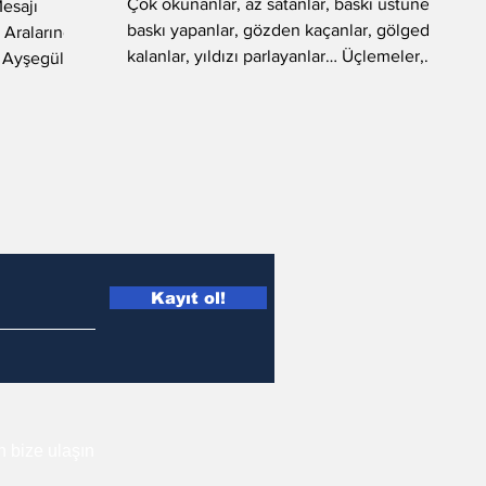
Çok okunanlar, az satanlar, baskı üstüne
esajı
baskı yapanlar, gözden kaçanlar, gölgede
 Aralarında
kalanlar, yıldızı parlayanlar… Üçlemeler,...
, Ayşegül
Kayıt ol!
in bize ulaşın