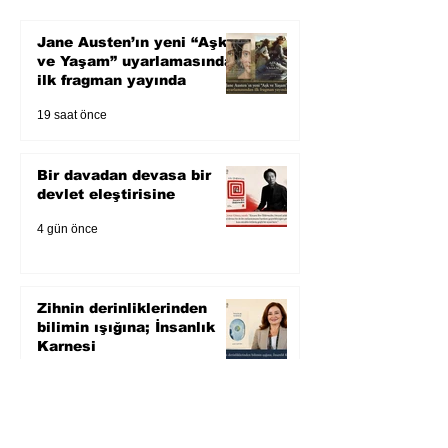
Jane Austen’ın yeni “Aşk
ve Yaşam” uyarlamasından
ilk fragman yayında
19 saat önce
Bir davadan devasa bir
devlet eleştirisine
4 gün önce
Zihnin derinliklerinden
bilimin ışığına; İnsanlık
Karnesi
5 gün önce
Öykü: Pembe Bornoz