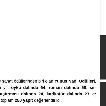
e sanat ödüllerinden biri olan 
Yunus Nadi Ödülleri
, 
 yıl; 
öykü dalında 64
, 
roman dalında 58
, 
şiir 
raştırması dalında 24
, 
karikatür dalında 23
 ve 
 toplam 
250 yapıt
 değerlendirildi.