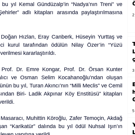
 bu yıl Kemal Gündüzalp’in “Nadya’nın Treni” ve 
rler” adlı kitapları arasında paylaştırılmasına 
2
, Doğan Hızlan, Eray Canberk, Hüseyin Yurttaş ve 
ci kurul tarafından ödülün Nilay Özer’in “Yüzü 
verilmesi kararlaştırıldı.
 Prof. Dr. Emre Kongar, Prof. Dr. Örsan Kunter 
3
ıcı ve Osman Selim Kocahanoğlu’ndan oluşan 
ünün bu yıl, Turan Akıncı’nın “Milli Meclis” ve Cemil 
dan Biri- Ladik Akpınar Köy Enstitüsü” kitapları 
erildi.
5
 Masaracı, Muhittin Köroğlu, Zafer Temoçin, Akdağ 
n “Karikatür” dalında bu yıl ödül Nuhsal Işın’ın 
leyen yapıtına verildi.