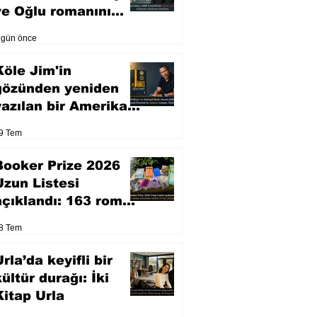
ve Oğlu romanını
sinemaya uyarlıyor
 gün önce
Köle Jim'in
gözünden yeniden
yazılan bir Amerikan
klasiği
9 Tem
Booker Prize 2026
Uzun Listesi
açıklandı: 163 roman
arasından seçilen 13
8 Tem
eser yarışacak
rla’da keyifli bir
kültür durağı: İki
Kitap Urla