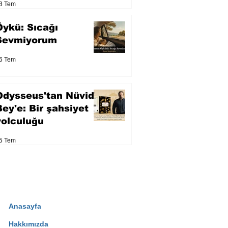
8 Tem
Öykü: Sıcağı
Sevmiyorum
6 Tem
Odysseus'tan Nüvid
Bey'e: Bir şahsiyet
yolculuğu
5 Tem
Anasayfa
Hakkımızda