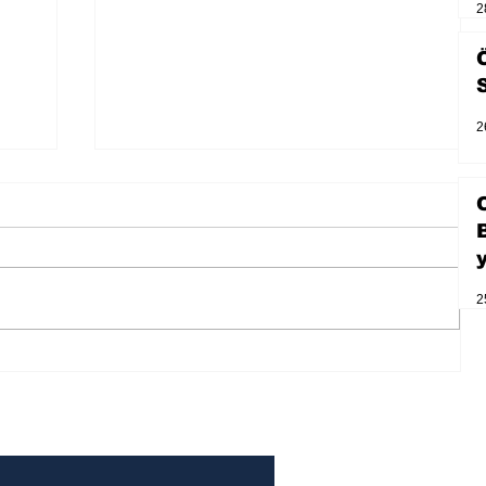
2
2
2
Zihnin derinliklerinden bilimin
ışığına; İnsanlık Karnesi