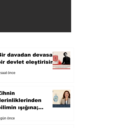
Bir davadan devasa
bir devlet eleştirisine
 saat önce
Zihnin
derinliklerinden
ilimin ışığına;
İnsanlık Karnesi
 gün önce