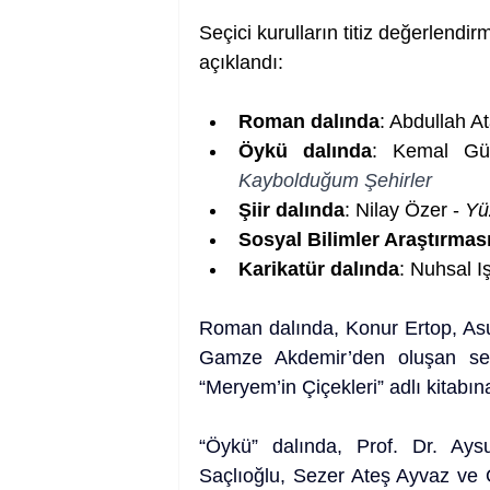
Seçici kurulların titiz değerlend
açıklandı:
Roman dalında
: Abdullah At
Öykü dalında
: Kemal Gü
Kaybolduğum Şehirler
Şiir dalında
: Nilay Özer - 
Yü
Sosyal Bilimler Araştırmas
Karikatür dalında
: Nuhsal I
Roman dalında, Konur Ertop, As
Gamze Akdemir’den oluşan seçic
“Meryem’in Çiçekleri” adlı kitabına
“Öykü” dalında, Prof. Dr. Ay
Saçlıoğlu, Sezer Ateş Ayvaz ve Ö