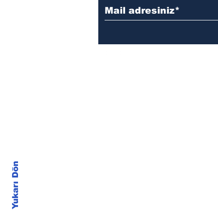
reklam, sponsorluk ve işbirliği iç
info@literaedebiyat.com
Yukarı Dön