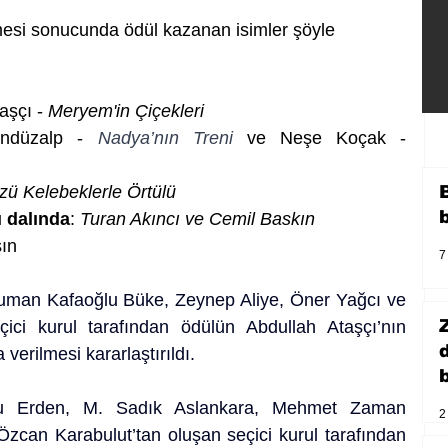
irmesi sonucunda ödül kazanan isimler şöyle 
aşçı -
 Meryem'in Çiçekleri 
ndüzalp - 
Nadya’nın Treni 
ve Neşe Koçak - 
zü Kelebeklerle Örtülü 
ı dalında
: 
Turan Akıncı ve Cemil Baskın
şın
7
uman Kafaoğlu Büke, Zeynep Aliye, Öner Yağcı ve 
i kurul tarafından ödülün Abdullah Ataşçı’nın 
 verilmesi kararlaştırıldı.
b
su Erden, M. Sadık Aslankara, Mehmet Zaman 
2
zcan Karabulut’tan oluşan seçici kurul tarafından 