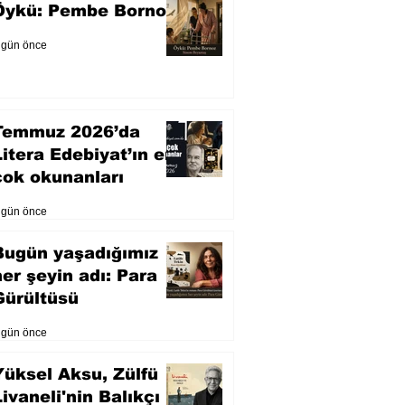
Öykü: Pembe Bornoz
 gün önce
Temmuz 2026’da
Litera Edebiyat’ın en
çok okunanları
 gün önce
Bugün yaşadığımız
her şeyin adı: Para
Gürültüsü
 gün önce
Yüksel Aksu, Zülfü
Livaneli'nin Balıkçı