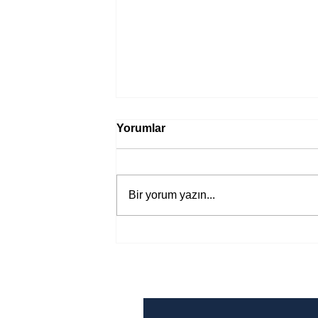
Yorumlar
Bir yorum yazın...
Bir davadan devasa bir devlet
eleştirisine