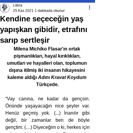
Litera
25 Kas 2021
1 dakikada okunur
Kendine seçeceğin yaş
yapışkan gibidir, etrafını
sarıp sertleşir
Milena Michiko Flasar'ın ortak 
pişmanlıkları, hayal kırıklıkları, 
umutları ve hayalleri olan, toplumun 
dışına itilmiş iki insanın hikayesini 
kaleme aldığı 
Adını Kravat Koydum
Türkçede.
“Vay canına, ne kadar da gençsin. 
Önünde yaşayacağın nice şeyler var. 
Henüz geçmiş yok. (...) İnanılır gibi 
değil, bir zamanlar ben de böyle 
gençtim. (…) Diyeceğim o ki, herkes için 