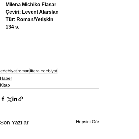
Milena Michiko Flasar
Çeviri: Levent Alarslan
Tür: Roman/Yetişkin
134 s.
edebiyat
roman
litera edebiyat
Haber
Kitap
Hepsini Gör
Son Yazılar