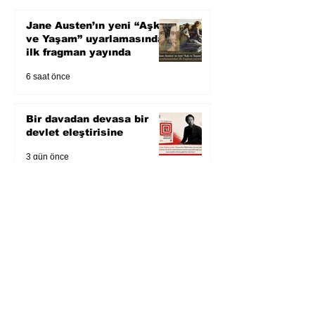
Jane Austen’ın yeni “Aşk
ve Yaşam” uyarlamasından
ilk fragman yayında
6 saat önce
Bir davadan devasa bir
devlet eleştirisine
3 gün önce
Zihnin derinliklerinden
bilimin ışığına; İnsanlık
Karnesi
4 gün önce
Öykü: Pembe Bornoz