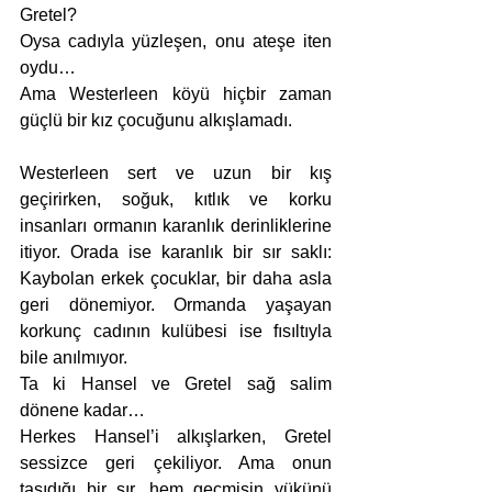
Gretel?
Oysa cadıyla yüzleşen, onu ateşe iten 
oydu…
Ama Westerleen köyü hiçbir zaman 
güçlü bir kız çocuğunu alkışlamadı.
Westerleen sert ve uzun bir kış 
geçirirken, soğuk, kıtlık ve korku 
insanları ormanın karanlık derinliklerine 
itiyor. Orada ise karanlık bir sır saklı: 
Kaybolan erkek çocuklar, bir daha asla 
geri dönemiyor. Ormanda yaşayan 
korkunç cadının kulübesi ise fısıltıyla 
bile anılmıyor.
Ta ki Hansel ve Gretel sağ salim 
dönene kadar…
Herkes Hansel’i alkışlarken, Gretel 
sessizce geri çekiliyor. Ama onun 
taşıdığı bir sır, hem geçmişin yükünü 