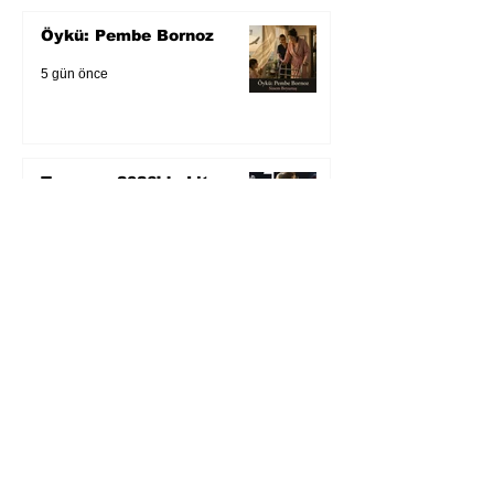
Öykü: Pembe Bornoz
5 gün önce
Temmuz 2026’da Litera
Edebiyat’ın en çok
okunanları
6 gün önce
Bugün yaşadığımız her
şeyin adı: Para Gürültüsü
31 Tem
Yüksel Aksu, Zülfü