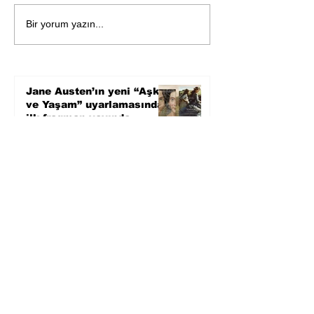
Bir davadan devasa bir
Zihnin derinlik
Bir yorum yazın...
devlet eleştirisine
bilimin ışığına;
Karnesi
Jane Austen’ın yeni “Aşk
ve Yaşam” uyarlamasından
ilk fragman yayında
9 saat önce
Bir davadan devasa bir
devlet eleştirisine
3 gün önce
Zihnin derinliklerinden
bilimin ışığına; İnsanlık
Karnesi