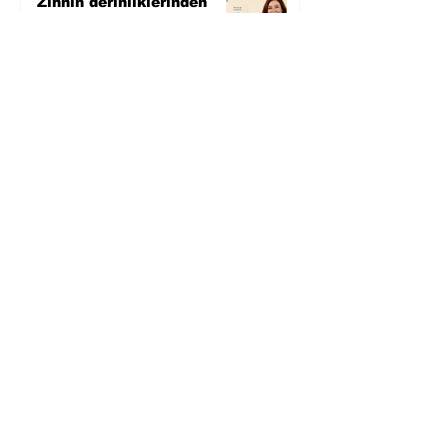
Zihnin derinliklerinden
bilimin ışığına; İnsanlık
Karnesi
5 gün önce
Öykü: Pembe Bornoz
6 gün önce
Temmuz 2026’da Litera
Edebiyat’ın en çok
okunanları
7 gün önce
Bugün yaşadığımız her
şeyin adı: Para Gürültüsü