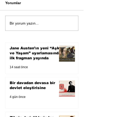
Yorumlar
Bir davadan devasa bir
Zihnin derinlik
Bir yorum yazın...
devlet eleştirisine
bilimin ışığına;
Karnesi
Jane Austen’ın yeni “Aşk
ve Yaşam” uyarlamasından
ilk fragman yayında
14 saat önce
Bir davadan devasa bir
devlet eleştirisine
4 gün önce