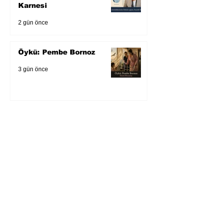
Karnesi
2 gün önce
Öykü: Pembe Bornoz
3 gün önce
Temmuz 2026’da Litera
Edebiyat’ın en çok
okunanları
4 gün önce
Bugün yaşadığımız her
şeyin adı: Para Gürültüsü
6 gün önce