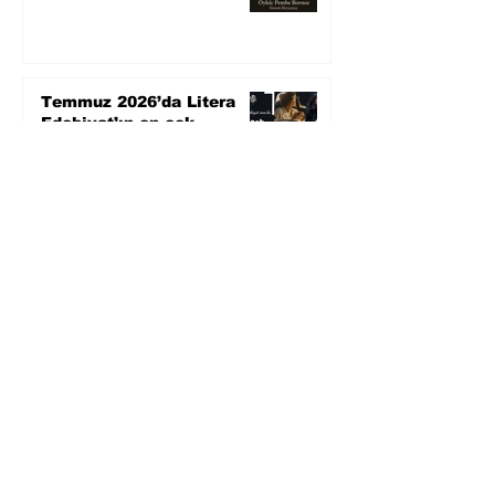
Temmuz 2026’da Litera
Edebiyat’ın en çok
okunanları
3 gün önce
Bugün yaşadığımız her
şeyin adı: Para Gürültüsü
5 gün önce
Yüksel Aksu, Zülfü
Livaneli'nin Balıkçı ve
Oğlu romanını sinemaya
uyarlıyor
7 gün önce