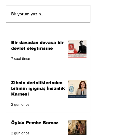
Öykü: Pembe B
Zihnin derinliklerinden
Bir yorum yazın...
bilimin ışığına; İnsanlık
Karnesi
Bir davadan devasa bir
devlet eleştirisine
7 saat önce
Zihnin derinliklerinden
bilimin ışığına; İnsanlık
Karnesi
2 gün önce
Öykü: Pembe Bornoz
2 gün önce