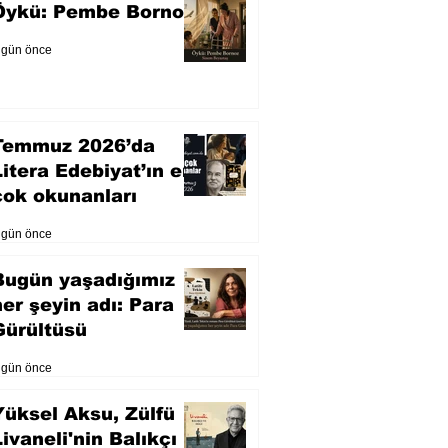
Öykü: Pembe Bornoz
 gün önce
Temmuz 2026’da
Litera Edebiyat’ın en
çok okunanları
 gün önce
Bugün yaşadığımız
her şeyin adı: Para
Gürültüsü
 gün önce
Yüksel Aksu, Zülfü
Livaneli'nin Balıkçı