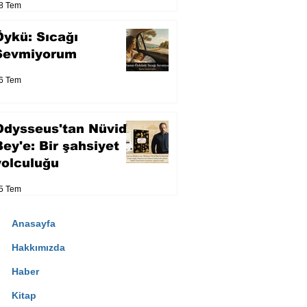
8 Tem
Öykü: Sıcağı
Sevmiyorum
6 Tem
Odysseus'tan Nüvid
Bey'e: Bir şahsiyet
yolculuğu
5 Tem
Anasayfa
Hakkımızda
Haber
Kitap