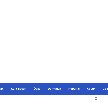
tap
Yazı / Eleştiri
Öykü
Dünyadan
Röportaj
Çocuk
Göz