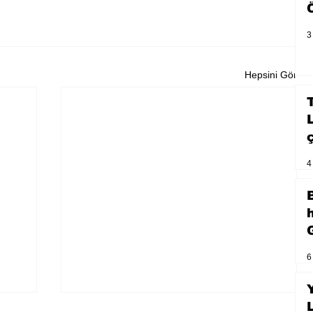
3
Hepsini Gör
4
6