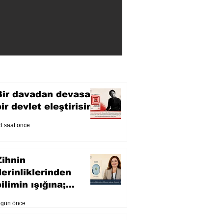
Bir davadan devasa
bir devlet eleştirisine
8 saat önce
Zihnin
derinliklerinden
ilimin ışığına;
İnsanlık Karnesi
 gün önce