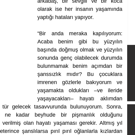
arkadaş, bir sevgili ve bir koca 
olarak ise her insanın yaşamında 
yaptığı hataları yapıyor. 
"Bir anda meraka kapılıyorum: 
Acaba benim gibi bu yüzyılın 
başında doğmuş olmak ve yüzyılın 
sonunda genç olabilecek durumda 
bulunmamak benim açımdan bir 
şanssızlık mıdır? Bu çocuklara 
imrenen gözlerle bakıyorum ve 
yaşamakta oldukları –ve ileride 
yaşayacakları– hayatı aklımdan 
 tür gelecek tasavvurunda bulunuyorum. Sonra, 
 ne kadar beyhude bir pişmanlık olduğunu 
erilmiş olan hayatı yaşaması gerekir. Altmış yıl 
erince şanslılarsa pırıl pırıl oğlanlarla kızlardan 