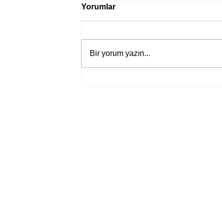
Yorumlar
Bir yorum yazın...
Bir davadan devasa bir devlet
eleştirisine