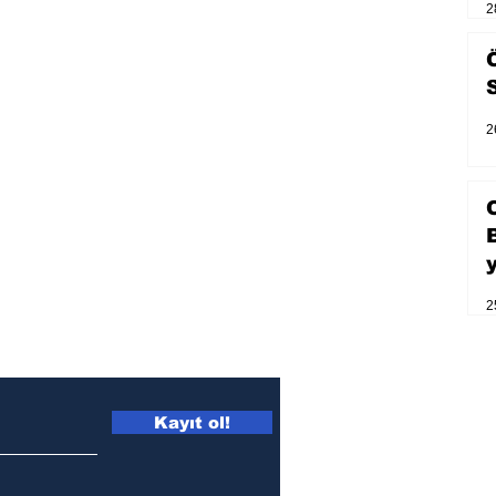
2
2
2
Kayıt ol!