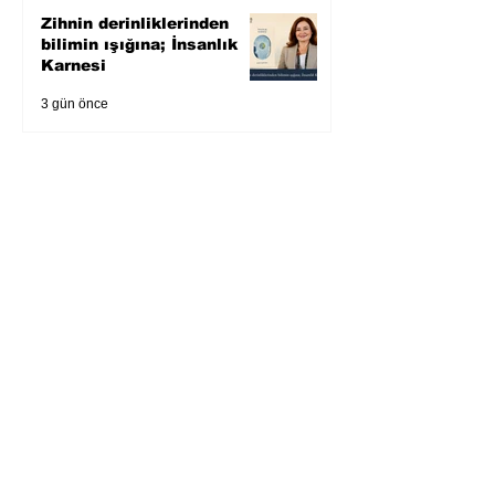
Zihnin derinliklerinden
bilimin ışığına; İnsanlık
Karnesi
3 gün önce
Öykü: Pembe Bornoz
4 gün önce
Temmuz 2026’da Litera
Edebiyat’ın en çok
okunanları
5 gün önce
Bugün yaşadığımız her
şeyin adı: Para Gürültüsü