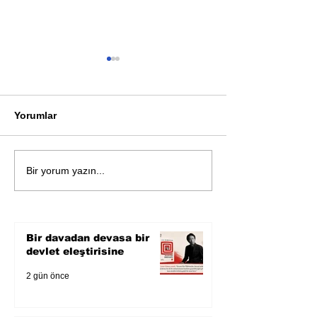
Yorumlar
Öykü: Pembe B
Zihnin derinliklerinden
Bir yorum yazın...
bilimin ışığına; İnsanlık
Karnesi
Bir davadan devasa bir
devlet eleştirisine
2 gün önce