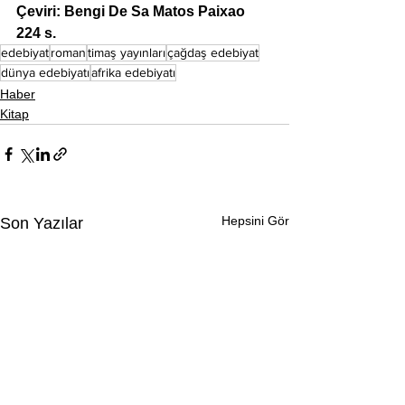
Çeviri: Bengi De Sa Matos Paixao
224 s.
edebiyat
roman
timaş yayınları
çağdaş edebiyat
dünya edebiyatı
afrika edebiyatı
Haber
Kitap
Hepsini Gör
Son Yazılar