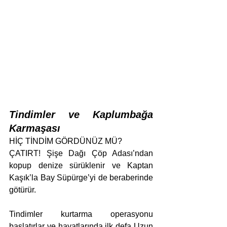
Tindimler ve Kaplumbağa 
Karmaşası
HİÇ TİNDİM GÖRDÜNÜZ MÜ?
ÇATIRT! Şişe Dağı Çöp Adası’ndan 
kopup denize sürüklenir ve Kaptan 
Kaşık’la Bay Süpürge’yi de beraberinde 
götürür.
Tindimler kurtarma operasyonu 
başlatırlar ve hayatlarında ilk defa Uzun 