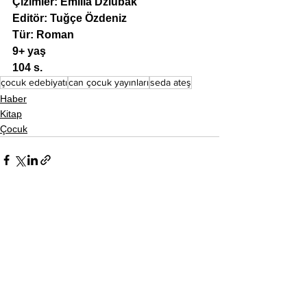
Çizimler: Emilia Dziubak
Editör: Tuğçe Özdeniz
Tür: Roman
9+ yaş
104 s.
çocuk edebiyatı
can çocuk yayınları
seda ateş
Haber
Kitap
Çocuk
Hepsini Gör
Son Yazılar