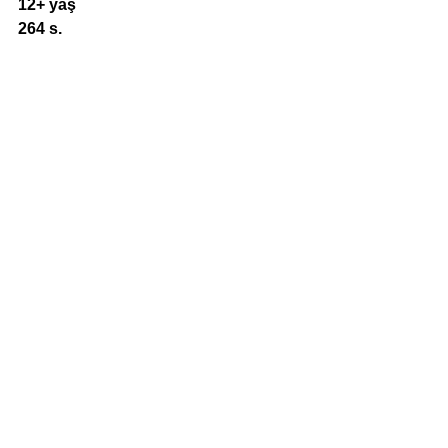
12+ yaş
264 s.