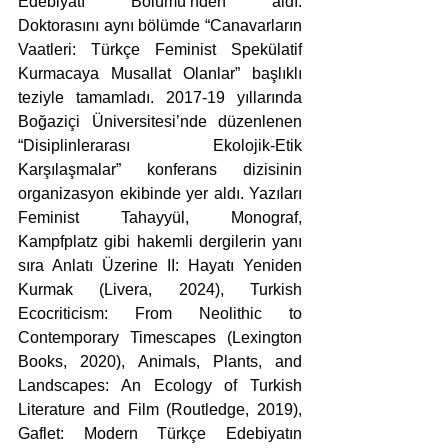
Edebiyatı Bölümü’nden aldı. 
Doktorasını aynı bölümde “Canavarların 
Vaatleri: Türkçe Feminist Spekülatif 
Kurmacaya Musallat Olanlar” başlıklı 
teziyle tamamladı. 2017-19 yıllarında 
Boğaziçi Üniversitesi’nde düzenlenen 
“Disiplinlerarası Ekolojik-Etik 
Karşılaşmalar” konferans dizisinin 
organizasyon ekibinde yer aldı. Yazıları 
Feminist Tahayyül, Monograf, 
Kampfplatz gibi hakemli dergilerin yanı 
sıra Anlatı Üzerine II: Hayatı Yeniden 
Kurmak (Livera, 2024), Turkish 
Ecocriticism: From Neolithic to 
Contemporary Timescapes (Lexington 
Books, 2020), Animals, Plants, and 
Landscapes: An Ecology of Turkish 
Literature and Film (Routledge, 2019), 
Gaflet: Modern Türkçe Edebiyatın 