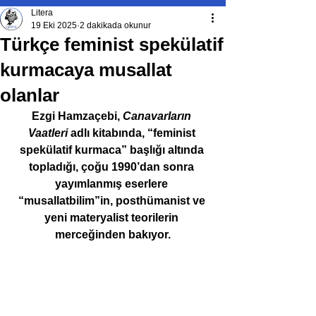
Litera
19 Eki 2025
2 dakikada okunur
Türkçe feminist spekülatif
kurmacaya musallat
olanlar
Ezgi Hamzaçebi, 
Canavarların 
Vaatleri 
adlı kitabında, “feminist 
spekülatif kurmaca” başlığı altında 
topladığı, çoğu 1990’dan sonra 
yayımlanmış eserlere 
“musallatbilim”in, posthümanist ve 
yeni materyalist teorilerin 
merceğinden bakıyor.