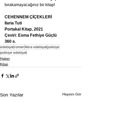
bırakamayacağınız bir kitap!
CEHENNEM ÇİÇEKLERİ
Ilaria Tuti
Portakal Kitap, 2021
Çeviri: Esma Fethiye Güçlü
360 s.
edebiyat
roman
litera edebiyat
polisiye
polisiye edebiyat
Haber
Kitap
Hepsini Gör
Son Yazılar