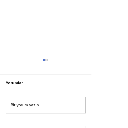
Yorumlar
Öykü: Pembe B
Zihnin derinliklerinden
Bir yorum yazın...
bilimin ışığına; İnsanlık
Karnesi