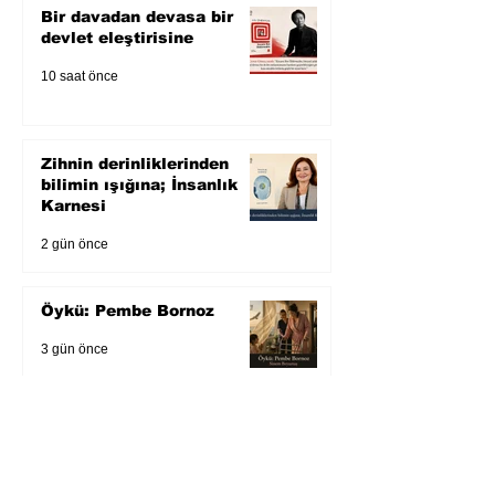
Bir davadan devasa bir
devlet eleştirisine
10 saat önce
Zihnin derinliklerinden
bilimin ışığına; İnsanlık
Karnesi
2 gün önce
Öykü: Pembe Bornoz
3 gün önce
Temmuz 2026’da Litera
Edebiyat’ın en çok