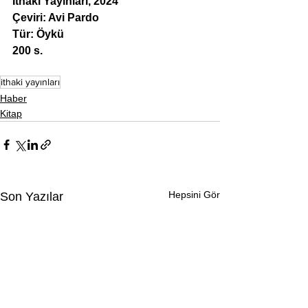
İthaki Yayınları, 2024
Çeviri: Avi Pardo
Tür: Öykü
200 s.
ithaki yayınları
Haber
Kitap
Hepsini Gör
Son Yazılar