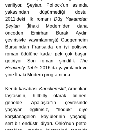
veriliyor. Şeytan, Pollock’un aslında 
yakasından düşürmediği dostu: 
2011’deki ilk romanı 
Düş Yakamdan 
Şeytan 
(İthaki Modern’den daha 
önceden Emirhan Burak Aydın 
çevirisiyle yayımlanmıştı) Guggenheim 
Bursu’ndan Fransa’da en iyi polisiye 
roman ödülüne kadar pek çok başarı 
getiriyor. Son romanı şimdilik 
The 
Heavenly Table 
2016’da yayımlandı ve 
yine İthaki Modern programında.
Kendi kasabası 
Knockemstiff
, Amerikan 
taşrasının, hillbilly olarak bilinen, 
genelde Apalaşlar’ın çevresinde 
yaşayan eğitimsiz, “hödük” diye 
karşılanagelen köylülerinin yaşadığı 
sert bir endüstri diyarı. Ohio’nun petrol 