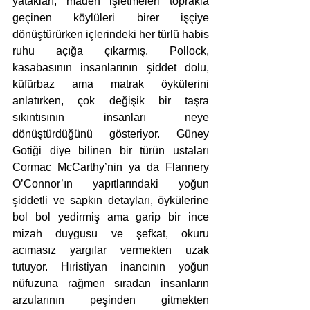
yatakları, maden işletmeleri toprakla 
geçinen köylüleri birer işçiye 
dönüştürürken içlerindeki her türlü habis 
ruhu açığa çıkarmış. Pollock, 
kasabasının insanlarının şiddet dolu, 
küfürbaz ama matrak öykülerini 
anlatırken, çok değişik bir taşra 
sıkıntısının insanları neye 
dönüştürdüğünü gösteriyor. Güney 
Gotiği diye bilinen bir türün ustaları 
Cormac McCarthy’nin ya da Flannery 
O’Connor’ın yapıtlarındaki yoğun 
şiddetli ve sapkın detayları, öykülerine 
bol bol yedirmiş ama garip bir ince 
mizah duygusu ve şefkat, okuru 
acımasız yargılar vermekten uzak 
tutuyor. Hıristiyan inancının yoğun 
nüfuzuna rağmen sıradan insanların 
arzularının peşinden gitmekten 