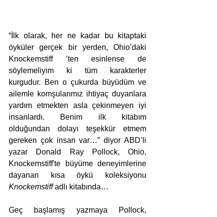
“İlk olarak, her ne kadar bu kitaptaki 
öyküler gerçek bir yerden, Ohio’daki 
Knockemstiff ’ten esinlense de 
söylemeliyim ki tüm karakterler 
kurgudur. Ben o çukurda büyüdüm ve 
ailemle komşularımız ihtiyaç duyanlara 
yardım etmekten asla çekinmeyen iyi 
insanlardı. Benim ilk kitabım 
olduğundan dolayı teşekkür etmem 
gereken çok insan var…” diyor ABD’li 
yazar Donald Ray Pollock, Ohio, 
Knockemstiff'te büyüme deneyimlerine 
dayanan kısa öykü koleksiyonu 
Knockemstiff
 adlı kitabında… 
Geç başlamış yazmaya Pollock, 