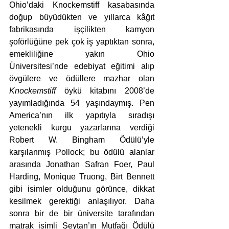
Ohio’daki Knockemstiff kasabasında 
doğup büyüdükten ve yıllarca kâğıt 
fabrikasında işçilikten kamyon 
şoförlüğüne pek çok iş yaptıktan sonra, 
emekliliğine yakın Ohio 
Üniversitesi’nde edebiyat eğitimi alıp 
övgülere ve ödüllere mazhar olan 
Knockemstiff
 öykü kitabını 2008’de 
yayımladığında 54 yaşındaymış. Pen 
America’nın ilk yapıtıyla sıradışı 
yetenekli kurgu yazarlarına verdiği 
Robert W. Bingham Ödülü’yle 
karşılanmış Pollock; bu ödülü alanlar 
arasında Jonathan Safran Foer, Paul 
Harding, Monique Truong, Birt Bennett 
gibi isimler olduğunu görünce, dikkat 
kesilmek gerektiği anlaşılıyor. Daha 
sonra bir de bir üniversite tarafından 
matrak isimli Şeytan’ın Mutfağı Ödülü 