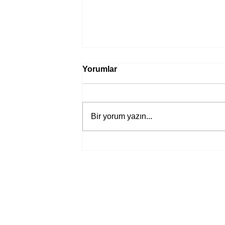
Yorumlar
Bir yorum yazın...
Bir davadan devasa bir devlet
eleştirisine