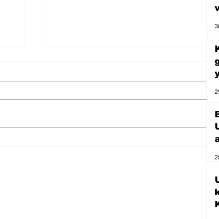
3
2
Zihnin derinliklerinden bilimin
2
ışığına; İnsanlık Karnesi
U