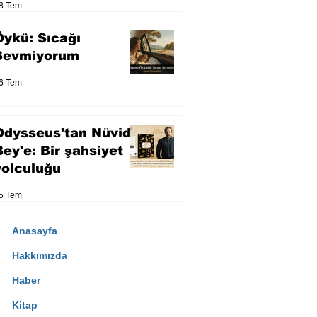
8 Tem
Öykü: Sıcağı
Sevmiyorum
6 Tem
Odysseus'tan Nüvid
Bey'e: Bir şahsiyet
yolculuğu
5 Tem
Anasayfa
Hakkımızda
Haber
Kitap