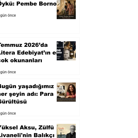
Öykü: Pembe Bornoz
 gün önce
Temmuz 2026’da
Litera Edebiyat’ın en
çok okunanları
 gün önce
Bugün yaşadığımız
her şeyin adı: Para
Gürültüsü
 gün önce
Yüksel Aksu, Zülfü
Livaneli'nin Balıkçı