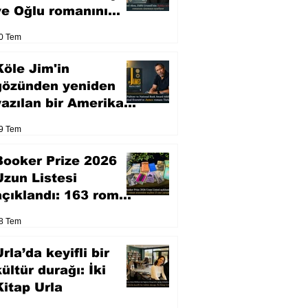
ve Oğlu romanını
sinemaya uyarlıyor
0 Tem
Köle Jim'in
gözünden yeniden
yazılan bir Amerikan
klasiği
9 Tem
Booker Prize 2026
Uzun Listesi
açıklandı: 163 roman
arasından seçilen 13
8 Tem
eser yarışacak
rla’da keyifli bir
kültür durağı: İki
Kitap Urla