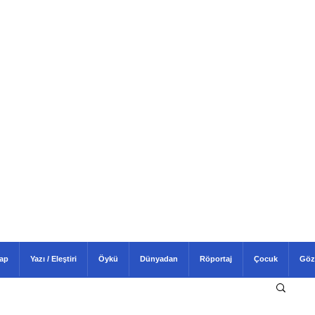
tap
Yazı / Eleştiri
Öykü
Dünyadan
Röportaj
Çocuk
Göz