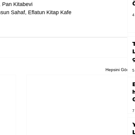
, Pan Kitabevi
un Sahaf, Eflatun Kitap Kafe
4
Hepsini Gör
5
7