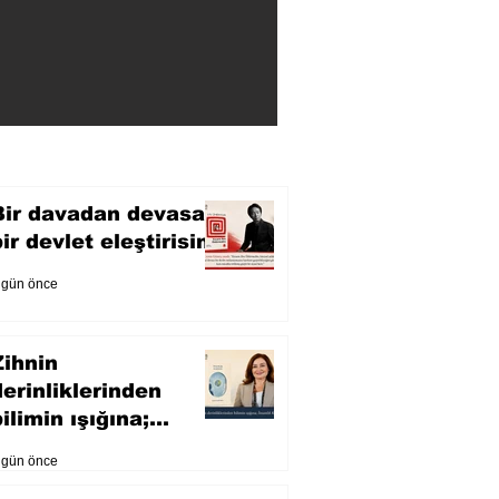
Bir davadan devasa
bir devlet eleştirisine
 gün önce
Zihnin
derinliklerinden
ilimin ışığına;
İnsanlık Karnesi
 gün önce