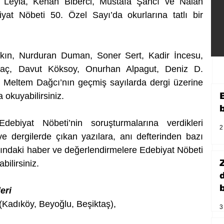
a Leyla, Kenan Biberci, Mustafa Şancı ve Nalan 
biyat Nöbeti 50. Özel Sayı’da okurlarına tatlı bir 
ın, Nurduran Duman, Soner Sert, Kadir İncesu, 
aç, Davut Köksoy, Onurhan Alpagut, Deniz D. 
Meltem Dağcı’nın geçmiş sayılarda dergi üzerine 
a okuyabilirsiniz.
Edebiyat Nöbeti’nin soruşturmalarına verdikleri 
2
ve dergilerde çıkan yazılara, anı defterinden bazı 
kındaki haber ve değerlendirmelere Edebiyat Nöbeti 
bilirsiniz.
b
eri
Kadıköy, Beyoğlu, Beşiktaş),
3