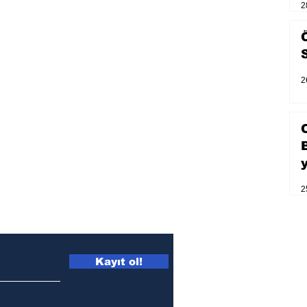
2
2
2
Kayıt ol!