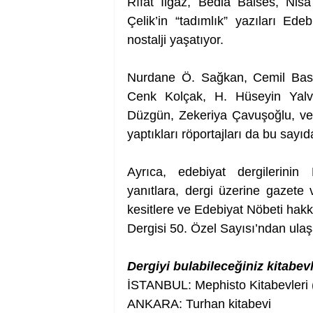
Rıfat Ilgaz, Bedia Balses, Nis
Çelik’in “tadımlık” yazıları Ede
nostalji yaşatıyor.
Nurdane Ö. Sağkan, Cemil Bask
Cenk Kolçak, H. Hüseyin Yalv
Düzgün, Zekeriya Çavuşoğlu, ve 
yaptıkları röportajları da bu sayıd
Ayrıca, edebiyat dergilerinin 
yanıtlara, dergi üzerine gazete 
kesitlere ve Edebiyat Nöbeti hak
Dergisi 50. Özel Sayısı’ndan ulaşa
Dergiyi bulabileceğiniz kitabevl
İSTANBUL: Mephisto Kitabevleri (
ANKARA: Turhan kitabevi