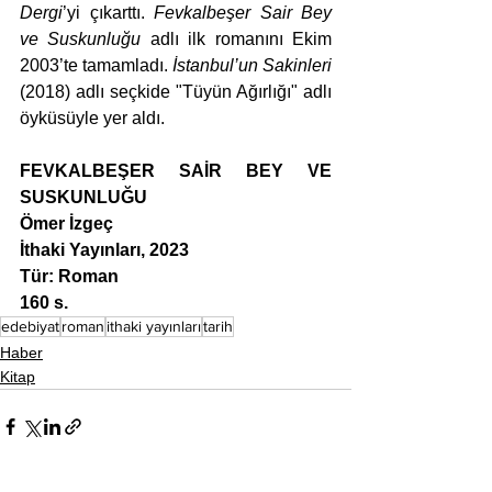
Dergi
’yi çıkarttı. 
Fevkalbeşer Sair Bey 
ve Suskunluğu
 adlı ilk romanını Ekim 
2003’te tamamladı. 
İstanbul’un Sakinleri 
(2018) adlı seçkide "Tüyün Ağırlığı" adlı 
öyküsüyle yer aldı.
FEVKALBEŞER SAİR BEY VE 
SUSKUNLUĞU
Ömer İzgeç
İthaki Yayınları, 2023
Tür: Roman
160 s.
edebiyat
roman
ithaki yayınları
tarih
Haber
Kitap