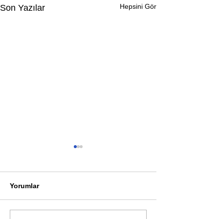
Hepsini Gör
Son Yazılar
Yorumlar
Öykü: Pembe B