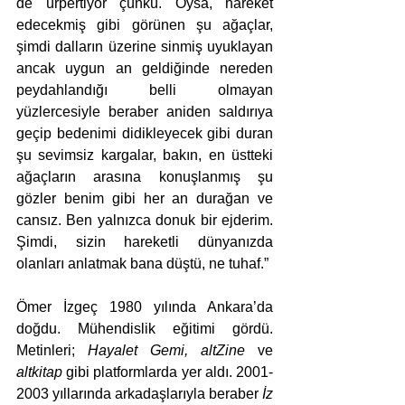
de ürpertiyor çünkü. Oysa, hareket 
edecekmiş gibi görünen şu ağaçlar, 
şimdi dalların üzerine sinmiş uyuklayan 
ancak uygun an geldiğinde nereden 
peydahlandığı belli olmayan 
yüzlercesiyle beraber aniden saldırıya 
geçip bedenimi didikleyecek gibi duran 
şu sevimsiz kargalar, bakın, en üstteki 
ağaçların arasına konuşlanmış şu 
gözler benim gibi her an durağan ve 
cansız. Ben yalnızca donuk bir ejderim. 
Şimdi, sizin hareketli dünyanızda 
olanları anlatmak bana düştü, ne tuhaf.”
Ömer İzgeç 1980 yılında Ankara’da 
doğdu. 
Mühendislik eğitimi gördü. 
Metinleri; 
Hayalet Gemi, altZine 
ve 
altkitap 
gibi platformlarda yer aldı. 2001-
2003 yıllarında arkadaşlarıyla beraber 
İz 