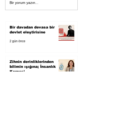
Zihnin derinliklerinden
Bir yorum yazın...
bilimin ışığına; İnsanlık
Karnesi
Bir davadan devasa bir
devlet eleştirisine
2 gün önce
Zihnin derinliklerinden
bilimin ışığına; İnsanlık
Karnesi
4 gün önce
Öykü: Pembe Bornoz
4 gün önce