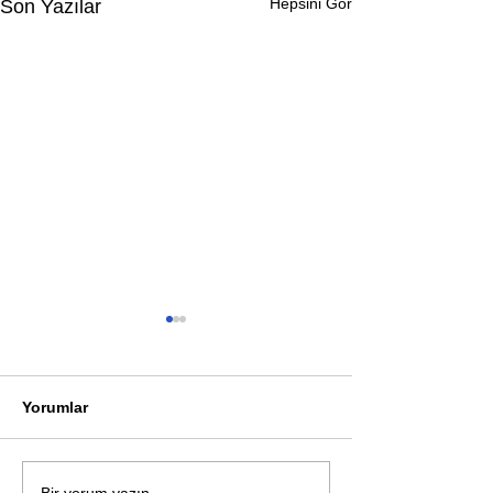
Hepsini Gör
Son Yazılar
Yorumlar
Öykü: Pembe B
Bir yorum yazın...