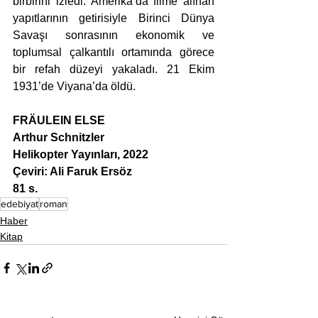
birbirini izledi. Amerika’da filme alınan 
yapıtlarının getirisiyle Birinci Dünya 
Savaşı sonrasının ekonomik ve 
toplumsal çalkantılı ortamında görece 
bir refah düzeyi yakaladı. 21 Ekim 
1931’de Viyana’da öldü.
FRÄULEIN ELSE
Arthur Schnitzler
Helikopter Yayınları, 2022
Çeviri: Ali Faruk Ersöz
81 s.
edebiyat
roman
Haber
Kitap