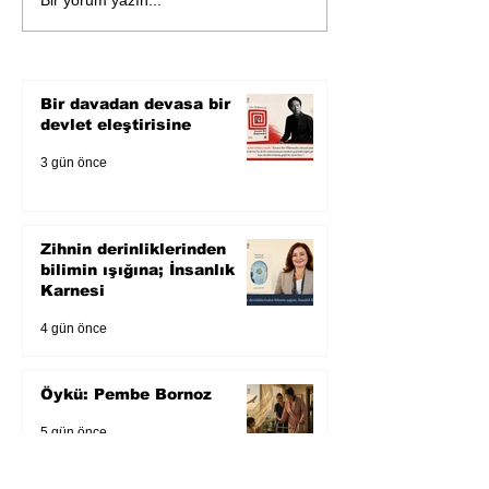
Zihnin derinliklerinden
bilimin ışığına; İnsanlık
Karnesi
Bir davadan devasa bir
devlet eleştirisine
3 gün önce
Zihnin derinliklerinden
bilimin ışığına; İnsanlık
Karnesi
4 gün önce
Öykü: Pembe Bornoz
5 gün önce