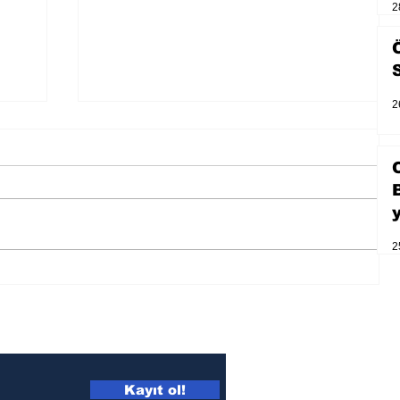
2
2
2
Zihnin derinliklerinden bilimin
ışığına; İnsanlık Karnesi
Kayıt ol!