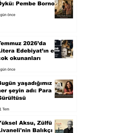
Öykü: Pembe Bornoz
 gün önce
Temmuz 2026’da
Litera Edebiyat’ın en
çok okunanları
 gün önce
Bugün yaşadığımız
her şeyin adı: Para
Gürültüsü
1 Tem
Yüksel Aksu, Zülfü
Livaneli'nin Balıkçı