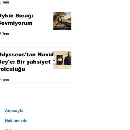
8 Tem
Öykü: Sıcağı
Sevmiyorum
6 Tem
Odysseus'tan Nüvid
Bey'e: Bir şahsiyet
yolculuğu
5 Tem
Anasayfa
Hakkımızda