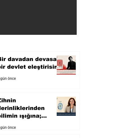
Bir davadan devasa
bir devlet eleştirisine
 gün önce
Zihnin
derinliklerinden
ilimin ışığına;
İnsanlık Karnesi
 gün önce