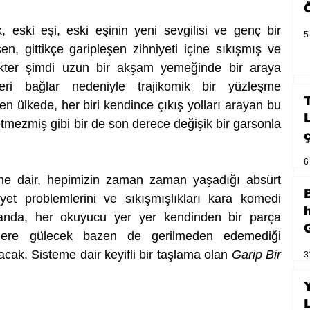
, eski eşi, eski eşinin yeni sevgilisi ve genç bir 
5
n, gittikçe garipleşen zihniyeti içine sıkışmış ve 
kter şimdi uzun bir akşam yemeğinde bir araya 
eri bağlar nedeniyle trajikomik bir yüzleşme 
en ülkede, her biri kendince çıkış yolları arayan bu 
tmezmiş gibi bir de son derece değişik bir garsonla 
6
e dair, hepimizin zaman zaman yaşadığı absürt 
niyet problemlerini ve sıkışmışlıkları kara komedi 
anda, her okuyucu yer yer kendinden bir parça 
llere gülecek bazen de gerilmeden edemediği 
lacak. Sisteme dair keyifli bir taşlama olan 
Garip Bir 
3
.