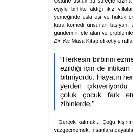
Üstüne üstlük bu süreçte kızına 
eşiyle birlikte aldığı ikiz vill
yemeğinde eski eşi ve hukuk prof
kara komedi unsurları taşıyan, e
gündemini ele alan ve problemler
Bir Yer
 Masa Kitap etiketiyle raflar
“Herkesin birbirini ezme
ezildiği için de intikam 
bitmiyordu. Hayatın her
yerden çıkıveriyordu 
çoluk çocuk fark etm
zihinlerde.”
 “Gerçek kalmak... Çoğu kişinin
vazgeçmemek, insanlara dayatılan