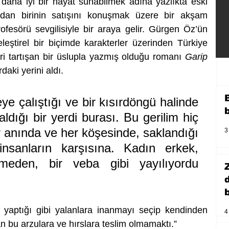
daha iyi bir hayat sunabilmek adına yazlıkta eski 
alardan birinin satışını konuşmak üzere bir akşam 
esörü sevgilisiyle bir araya gelir. Gürgen Öz’ün 
leştirel bir biçimde karakterler üzerinden Türkiye 
i tartışan bir üslupla yazmış olduğu romanı 
Garip 
daki yerini aldı.
ye çalıştığı ve bir kısırdöngü halinde 
aldığı bir yerdi burası. Bu gerilim hiç 
 anında ve her köşesinde, saklandığı 
3
insanların karşısına. Kadın erkek, 
eden, bir veba gibi yayılıyordu 
b
 yaptığı gibi yalanlara inanmayı seçip kendinden 
4
 bu arzulara ve hırslara teslim olmamaktı.”