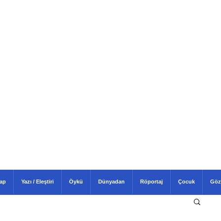
tap
Yazı / Eleştiri
Öykü
Dünyadan
Röportaj
Çocuk
Göz