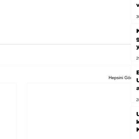
3
2
Hepsini Gör
2
U