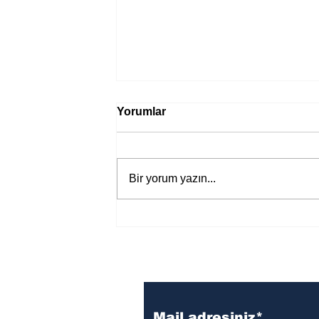
Yorumlar
Bir yorum yazın...
Bir davadan devasa bir devlet
eleştirisine