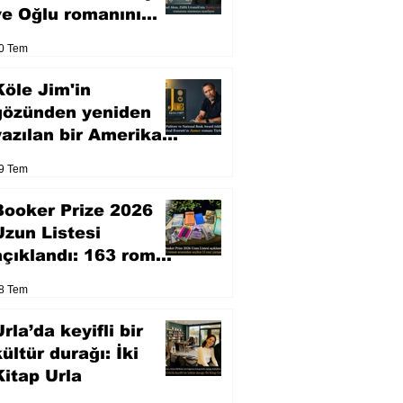
ve Oğlu romanını
sinemaya uyarlıyor
0 Tem
Köle Jim'in
gözünden yeniden
yazılan bir Amerikan
klasiği
9 Tem
Booker Prize 2026
Uzun Listesi
açıklandı: 163 roman
arasından seçilen 13
8 Tem
eser yarışacak
rla’da keyifli bir
kültür durağı: İki
Kitap Urla