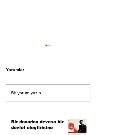
Yorumlar
Öykü: Pembe B
Zihnin derinliklerinden
Bir yorum yazın...
bilimin ışığına; İnsanlık
Karnesi
Bir davadan devasa bir
devlet eleştirisine