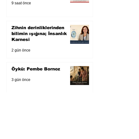
9 saat önce
Zihnin derinliklerinden
bilimin ışığına; İnsanlık
Karnesi
2 gün önce
Öykü: Pembe Bornoz
3 gün önce
Temmuz 2026’da Litera
Edebiyat’ın en çok
okunanları
4 gün önce