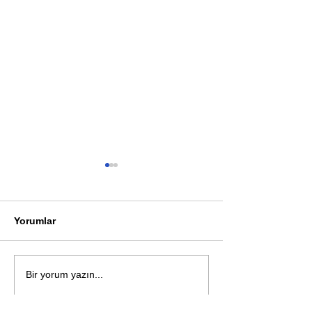
Yorumlar
Öykü: Pembe B
Zihnin derinliklerinden
Bir yorum yazın...
bilimin ışığına; İnsanlık
Karnesi