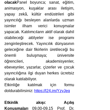
olacak
Panel boyunca; sanat, eğitim, 
animasyon, kuşaklar arası iletişim, 
yapay zekâ, kültür endüstrileri gibi 
yayıncılığı besleyen alanlarda uzman 
isimler ilham verici konuşmalar 
yapacak. Katılımcıların aktif olarak dahil 
olabileceği atölyeler ise programı 
zenginleştirecek. Yayıncılık dünyasının 
geleceğine dair fikirlerin üretileceği bu 
önemli buluşmaya; üniversite 
öğrencileri, akademisyenler, 
ebeveynler, yazarlar, çizerler ve çocuk 
yayıncılığına ilgi duyan herkes ücretsiz 
olarak katılabiliyor.
Etkinliğe katılmak için formu 
doldurabilirsiniz: 
https://l24.im/YzyJeq
Etkinlik akışı:
Açılış 
Konuşmaları
 09.00-09.15 Prof. Dr. 