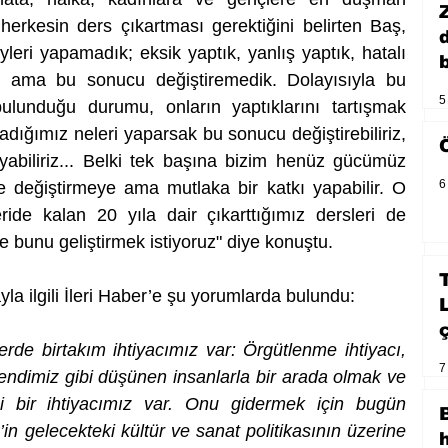
herkesin ders çıkartması gerektiğini belirten Baş, 
leri yapamadık; eksik yaptık, yanlış yaptık, hatalı 
b
ama bu sonucu değiştiremedik. Dolayısıyla bu 
5
ulunduğu durumu, onların yaptıklarını tartışmak 
dığımız neleri yaparsak bu sonucu değiştirebiliriz, 
abiliriz... Belki tek başına bizim henüz gücümüz 
6
 değiştirmeye ama mutlaka bir katkı yapabilir. O 
ide kalan 20 yıla dair çıkarttığımız dersleri de 
e bunu geliştirmek istiyoruz" diye konuştu. 
la ilgili İleri Haber’e şu yorumlarda bulundu:
rde birtakım ihtiyacımız var: Örgütlenme ihtiyacı, 
7
 kendimiz gibi düşünen insanlarla bir arada olmak ve 
bi bir ihtiyacımız var. Onu gidermek için bugün 
n gelecekteki kültür ve sanat politikasının üzerine 