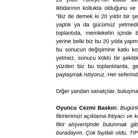
iktidarının koltukta olduğunu ve 
"Biz de demek ki 20 yıldır bir şey
yaptık ya da gücümüz yetmedi 
toplantıda, memleketin içinde b
yerine belki biz bu 20 yılda yapma
bu sonucun değişimine katkı koy
yetmez, sonucu köklü bir şekilde
yüzden biz bu toplantılarda, ger
paylaşmak istiyoruz. Her seferind
Diğer yandan sanatçılar, buluşmay
Oyuncu Cezmi Baskın:
Bugünle
fikirlerimizi açıklama ihtiyacı ve
fikir alışverişinde bulunmak gi
buradayım. Çok faydalı oldu, TİP’i