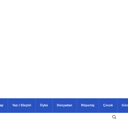
tap
Yazı / Eleştiri
Öykü
Dünyadan
Röportaj
Çocuk
Göz