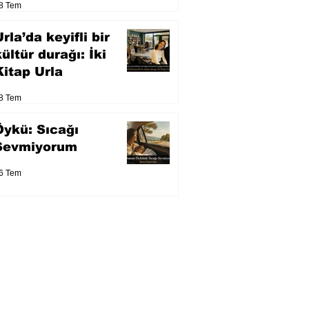
8 Tem
eser yarışacak
rla’da keyifli bir
kültür durağı: İki
Kitap Urla
8 Tem
Öykü: Sıcağı
Sevmiyorum
6 Tem